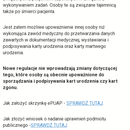
wykonywaniem zadań. Osoby te są związane tajemnicą
także po śmierci pacjenta.
Jest zatem możliwe upoważnienie innej osoby niż
wykonująca zawód medyczny do przetwarzania danych
zawartych w dokumentacji medycznej, wystawiania i
podpisywania karty urodzenia oraz karty martwego
urodzenia.
Nowe regulacje nie wprowadzają zmiany dotyczącej
tego, które osoby są obecnie upoważnione do
sporządzania i podpisywania kart urodzenia czy kart
zgonu.
o
Jak założyć skrzynkę ePUAP -
SPRAWDŹ TUTAJ
.
t
w
Jak złożyć wniosek o nadanie uprawnień podmiotu
i
o
publicznego -
SPRAWDŹ TUTAJ
.
e