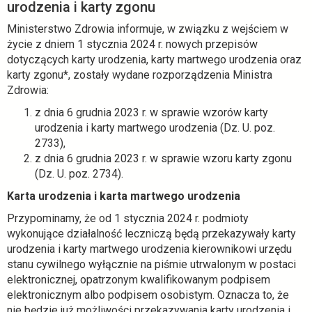
stycznia
urodzenia i karty zgonu
2024
Ministerstwo Zdrowia informuje, w związku z wejściem w
życie z dniem 1 stycznia 2024 r. nowych przepisów
-
dotyczących karty urodzenia, karty martwego urodzenia oraz
karty zgonu*, zostały wydane rozporządzenia Ministra
ezdrowie.gov.pl
Zdrowia:
z dnia 6 grudnia 2023 r. w sprawie wzorów karty
urodzenia i karty martwego urodzenia (Dz. U. poz.
2733),
z dnia 6 grudnia 2023 r. w sprawie wzoru karty zgonu
(Dz. U. poz. 2734).
Karta urodzenia i karta martwego urodzenia
Przypominamy, że od 1 stycznia 2024 r. podmioty
wykonujące działalność leczniczą będą przekazywały karty
urodzenia i karty martwego urodzenia kierownikowi urzędu
stanu cywilnego wyłącznie na piśmie utrwalonym w postaci
elektronicznej, opatrzonym kwalifikowanym podpisem
elektronicznym albo podpisem osobistym. Oznacza to, że
nie będzie już możliwości przekazywania karty urodzenia i