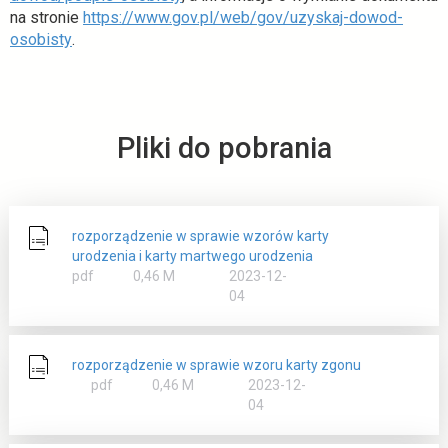
t
na stronie
https://www.gov.pl/web/gov/uzyskaj-dowod-
o
w
osobisty
.
t
i
w
e
i
r
e
a
Pliki do pobrania
r
s
a
i
s
ę
i
w
ę
n
rozporządzenie w sprawie wzorów karty
urodzenia i karty martwego urodzenia
w
o
rozmiar
pdf
0,46 M
2023-12-
n
w
04
o
e
w
j
e
k
rozporządzenie w sprawie wzoru karty zgonu
j
a
rozmiar
pdf
0,46 M
2023-12-
k
r
04
a
c
r
i