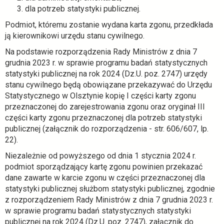
a
dla potrzeb statystyki publicznej.
r
Podmiot, któremu zostanie wydana karta zgonu, przedkłada
c
ją kierownikowi urzędu stanu cywilnego.
i
e
Na podstawie rozporządzenia Rady Ministrów z dnia 7
grudnia 2023 r. w sprawie programu badań statystycznych
statystyki publicznej na rok 2024 (Dz.U. poz. 2747) urzędy
stanu cywilnego będą obowiązane przekazywać do Urzędu
Statystycznego w Olsztynie kopię I części karty zgonu
przeznaczonej do zarejestrowania zgonu oraz oryginał III
części karty zgonu przeznaczonej dla potrzeb statystyki
publicznej (załącznik do rozporządzenia - str. 606/607, lp.
22).
Niezależnie od powyższego od dnia 1 stycznia 2024 r.
podmiot sporządzający kartę zgonu powinien przekazać
dane zawarte w karcie zgonu w części przeznaczonej dla
statystyki publicznej służbom statystyki publicznej, zgodnie
z rozporządzeniem Rady Ministrów z dnia 7 grudnia 2023 r.
w sprawie programu badań statystycznych statystyki
publicznej na rok 2024 (Dz.U. poz. 2747), załącznik do