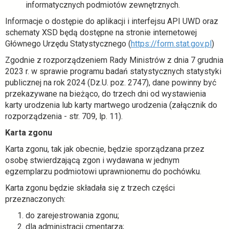
informatycznych podmiotów zewnętrznych.
Informacje o dostępie do aplikacji i interfejsu API UWD oraz
schematy XSD będą dostępne na stronie internetowej
o
Głównego Urzędu Statystycznego (
https://form.stat.gov.pl
)
t
Zgodnie z rozporządzeniem Rady Ministrów z dnia 7 grudnia
w
2023 r. w sprawie programu badań statystycznych statystyki
i
publicznej na rok 2024 (Dz.U. poz. 2747), dane powinny być
e
przekazywane na bieżąco, do trzech dni od wystawienia
r
karty urodzenia lub karty martwego urodzenia (załącznik do
a
rozporządzenia - str. 709, lp. 11).
s
Karta zgonu
i
ę
Karta zgonu, tak jak obecnie, będzie sporządzana przez
w
osobę stwierdzającą zgon i wydawana w jednym
n
egzemplarzu podmiotowi uprawnionemu do pochówku.
o
Karta zgonu będzie składała się z trzech części
w
przeznaczonych:
e
j
do zarejestrowania zgonu;
k
dla administracji cmentarza;