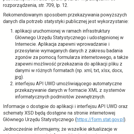
rozporządzenia, str. 709, lp. 12.
Rekomendowanym sposobem przekazywania powyższych
danych dla potrzeb statystyki publicznej jest wykorzystanie:
aplikacji uruchomionej w ramach infrastruktury
Głównego Urzędu Statystycznego i udostępnionej w
Internecie. Aplikacja zapewni wprowadzanie i
przesyłanie wymaganych danych z zakresu badania
zgonów za pomocą formularza internetowego, a także
zapewni możliwość przekazania do aplikacji pliku z
danymi w różnych formatach (np. xml, txt, xlsx, docx,
jpg).
interfejsu API UWD umożliwiającego automatyczne
przekazywanie danych w formacie XML z systemów
informatycznych podmiotów zewnętrznych.
Informacje o dostępie do aplikacji i interfejsu API UWD oraz
schematy XSD będą dostępne na stronie internetowej
o
Głównego Urzędu Statystycznego (
https://form.stat.gov.pl
).
t
Jednocześnie informujemy, że wszelkie aktualizacje w
w