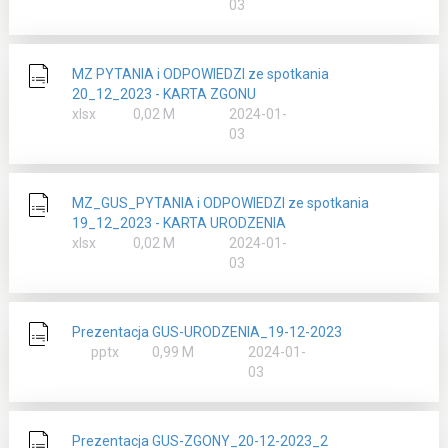
03
MZ PYTANIA i ODPOWIEDZI ze spotkania
20_12_2023 - KARTA ZGONU
rozmiar
xlsx
0,02 M
2024-01-
03
MZ_GUS_PYTANIA i ODPOWIEDZI ze spotkania
19_12_2023 - KARTA URODZENIA
rozmiar
xlsx
0,02 M
2024-01-
03
Prezentacja GUS-URODZENIA_19-12-2023
rozmiar
pptx
0,99 M
2024-01-
03
Prezentacja GUS-ZGONY_20-12-2023_2