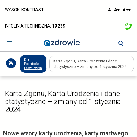
Karta
domyślna
większa
naj
WYSOKI KONTRAST
A
A+
A++
czcionka
czcionka
czc
Zgonu,
INFOLINIA TECHNICZNA:
19 239
Karta
Urodzenia
Otwórz
menu
i
Dla
Karta Zgonu, Karta Urodzenia i dane
dane
Podmiotów
statystyczne – zmiany od 1 stycznia 2024
Leczniczych
statystyczne
–
Karta Zgonu, Karta Urodzenia i dane
statystyczne – zmiany od 1 stycznia
zmiany
2024
od
1
Nowe wzory karty urodzenia, karty martwego