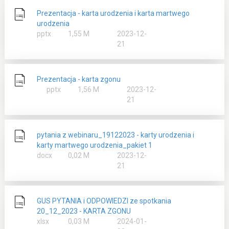
c
e
Prezentacja - karta urodzenia i karta martwego
i
urodzenia
e
rozmiar
pptx
1,55 M
2023-12-
21
Prezentacja - karta zgonu
rozmiar
pptx
1,56 M
2023-12-
21
pytania z webinaru_19122023 - karty urodzenia i
karty martwego urodzenia_pakiet 1
rozmiar
docx
0,02 M
2023-12-
21
GUS PYTANIA i ODPOWIEDZI ze spotkania
20_12_2023 - KARTA ZGONU
rozmiar
xlsx
0,03 M
2024-01-