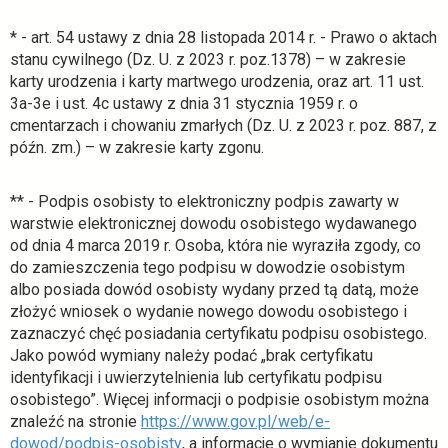
t
r
w
* - art. 54 ustawy z dnia 28 listopada 2014 r. - Prawo o aktach
a
i
stanu cywilnego (Dz. U. z 2023 r. poz.1378) – w zakresie
s
e
karty urodzenia i karty martwego urodzenia, oraz art. 11 ust.
i
r
3a-3e i ust. 4c ustawy z dnia 31 stycznia 1959 r. o
ę
a
cmentarzach i chowaniu zmarłych (Dz. U. z 2023 r. poz. 887, z
w
s
późn. zm.) – w zakresie karty zgonu.
n
i
o
ę
w
** - Podpis osobisty to elektroniczny podpis zawarty w
w
e
warstwie elektronicznej dowodu osobistego wydawanego
n
j
od dnia 4 marca 2019 r. Osoba, która nie wyraziła zgody, co
o
k
do zamieszczenia tego podpisu w dowodzie osobistym
w
a
albo posiada dowód osobisty wydany przed tą datą, może
e
r
złożyć wniosek o wydanie nowego dowodu osobistego i
j
c
zaznaczyć chęć posiadania certyfikatu podpisu osobistego.
k
i
Jako powód wymiany należy podać „brak certyfikatu
a
e
identyfikacji i uwierzytelnienia lub certyfikatu podpisu
r
osobistego”. Więcej informacji o podpisie osobistym można
c
znaleźć na stronie
https://www.gov.pl/web/e-
i
o
dowod/podpis-osobisty
, a informacje o wymianie dokumentu
e