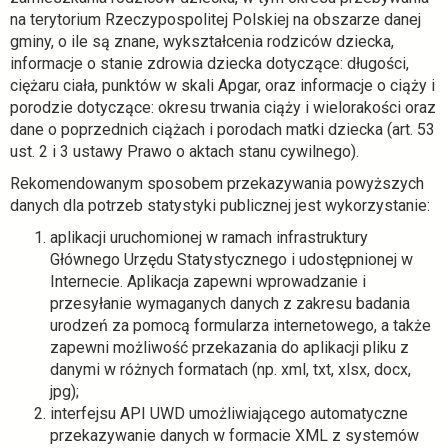
na terytorium Rzeczypospolitej Polskiej na obszarze danej
gminy, o ile są znane, wykształcenia rodziców dziecka,
informacje o stanie zdrowia dziecka dotyczące: długości,
ciężaru ciała, punktów w skali Apgar, oraz informacje o ciąży i
porodzie dotyczące: okresu trwania ciąży i wielorakości oraz
dane o poprzednich ciążach i porodach matki dziecka (art. 53
ust. 2 i 3 ustawy Prawo o aktach stanu cywilnego).
Rekomendowanym sposobem przekazywania powyższych
danych dla potrzeb statystyki publicznej jest wykorzystanie:
aplikacji uruchomionej w ramach infrastruktury
Głównego Urzędu Statystycznego i udostępnionej w
Internecie. Aplikacja zapewni wprowadzanie i
przesyłanie wymaganych danych z zakresu badania
urodzeń za pomocą formularza internetowego, a także
zapewni możliwość przekazania do aplikacji pliku z
danymi w różnych formatach (np. xml, txt, xlsx, docx,
jpg);
interfejsu API UWD umożliwiającego automatyczne
przekazywanie danych w formacie XML z systemów