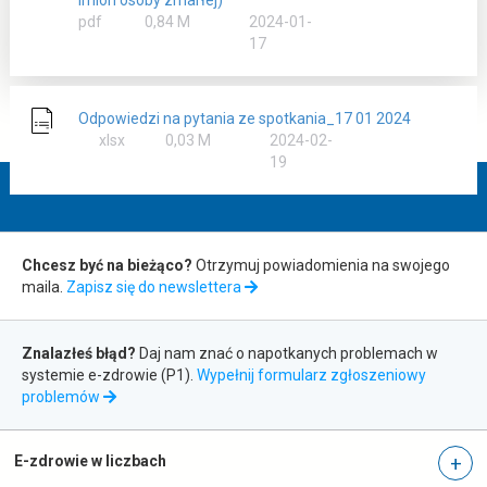
imion osoby zmarłej)
rozmiar
pdf
0,84 M
2024-01-
17
Odpowiedzi na pytania ze spotkania_17 01 2024
rozmiar
xlsx
0,03 M
2024-02-
19
Zapis
Chcesz być na bieżąco?
Otrzymuj powiadomienia na swojego
maila.
Zapisz się do newslettera
do
Zgłaszanie
newslettera
Znalazłeś błąd?
Daj nam znać o napotkanych problemach w
systemie e-zdrowie (P1).
Wypełnij formularz zgłoszeniowy
błędów
otwiera
problemów
się
w
nowej
E-zdrowie w liczbach
karcie