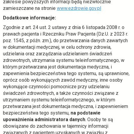
zakresie powyższych informacji będą niezwłocznie
i
zamieszczane na stronie
www.ezdrowie.gov.pl
e
Dodatkowe informacje:
r
a
Zgodnie z art. 24 ust. 2 ustawy z dnia 6 listopada 2008 r. o
s
prawach pacjenta i Rzeczniku Praw Pacjenta (Dz.U. z 2023 r.
i
poz. 1545, z późn. zm.), do przetwarzania danych zawartych
ę
w dokumentacji medycznej, w celu ochrony zdrowia,
w
udzielania oraz zarządzania udzielaniem świadczeń
n
zdrowotnych, utrzymania systemu teleinformatycznego, w
o
którym przetwarzana jest dokumentacja medyczna, i
w
zapewnienia bezpieczeństwa tego systemu, są uprawnione,
e
oprócz osób wykonujących zawód medyczny, inne osoby
j
wykonujące czynności pomocnicze przy udzielaniu
k
świadczeń zdrowotnych, a także czynności związane z
a
utrzymaniem systemu teleinformatycznego, w którym
r
przetwarzana jest dokumentacja medyczna, i zapewnieniem
c
bezpieczeństwa tego systemu,
na podstawie
i
upoważnienia administratora danych
. Osoby te są
e
obowiązane do zachowania w tajemnicy informacji
związanych z pacjentem uzyskanych w związku z