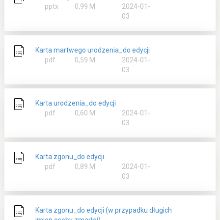
rozmiar
pptx
0,99 M
2024-01-
03
Karta martwego urodzenia_do edycji
rozmiar
pdf
0,59 M
2024-01-
03
Karta urodzenia_do edycji
rozmiar
pdf
0,60 M
2024-01-
03
Karta zgonu_do edycji
rozmiar
pdf
0,89 M
2024-01-
03
Karta zgonu_do edycji (w przypadku długich