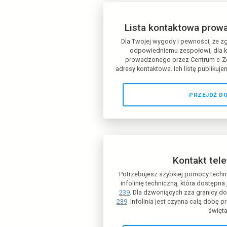
zdrowie (P1) lub napo
powiadomień na niepr
tym znać za pomoc
Aby s
WYPEŁNIJ FO
Lista konta
Dla Twojej wygody i
odpowiedniemu z
prowadzonego prze
adresy kontaktowe.
Ic