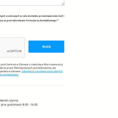
erz temat rozmowy
*
a wiadomość
*
ażam zgodę na przetwarzanie moich danych osobowych w celu kontaktu przedst
lenia odpowiedzi na wiadomość przesłaną za pośrednictwem formularza kont