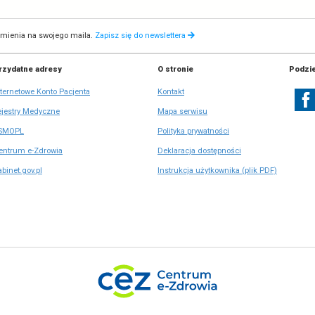
*
- po
Admin
ul. St
niezbę
osobow
ul. Stanisława Dubois 5A
tel: +48 
00-184 Warszawa
e-mail:
b
e