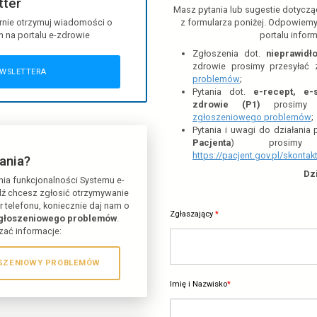
Newsletter
Masz
sletter
a i regularnie otrzymuj wiadomości o
z 
zych nowościach na portalu e-zdrowie
APISZ SIĘ DO
NEWSLETTER
A
Masz pytania?
otyczące działania funkcjonalności Systemu e-