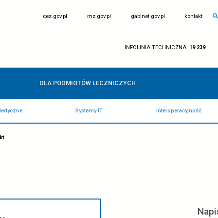
otwiera
otwiera
cez.gov.pl
mz.gov.pl
się
się
w
w
nowej
nowej
karcie
karcie
IN
DLA PODMIOTÓW LECZNICZY
Rejestry Medyczne
Systemy IT
WNA
/
Kontakt