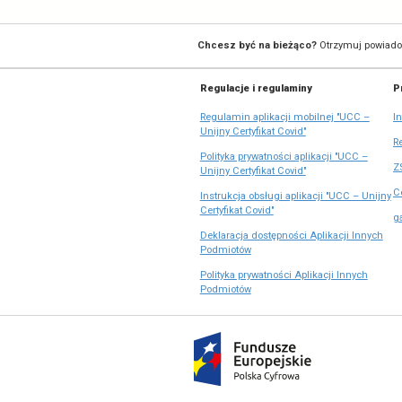
Dane
teleadresow