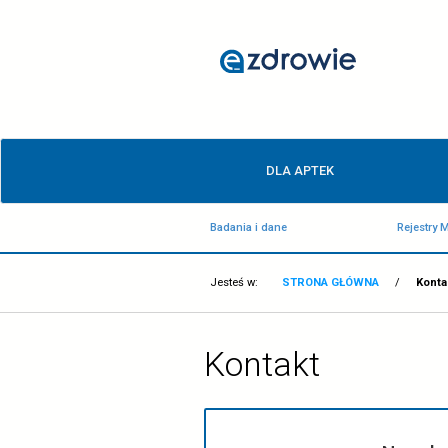
Kontakt
-
ezdrowie.gov.pl
Menu
DLA APTEK
główne
Badania i dane
Jesteś w:
STRONA GŁÓ