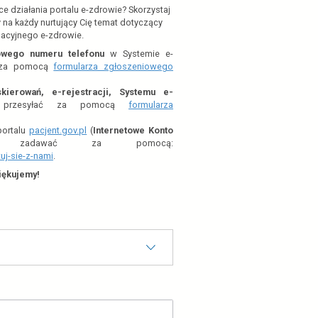
Napisz do nas
 pytania lub sugestie dotyczące działania portalu e-zdrowie?
formularza poniżej. Odpowiemy na każdy nurtujący Cię temat 
portalu informacyjnego e-zdrowie.
Zgłoszenia dot.
nieprawidłowego numeru telefonu
w Sy
zdrowie prosimy przesyłać za pomocą
formularza zgło
problemów
;
Pytania dot.
e-recept, e-skierowań, e-rejestracji, 
zdrowie (P1)
prosimy przesyłać za pomoc
zgłoszeniowego problemów
;
otwiera
Pytania i uwagi do działania portalu
pacjent.gov.pl
(
Interne
się
Pacjenta
) prosimy zadawać za po
w
https://pacjent.gov.pl/skontaktuj-sie-z-nami
.
nowej
Dziękujemy!
karcie