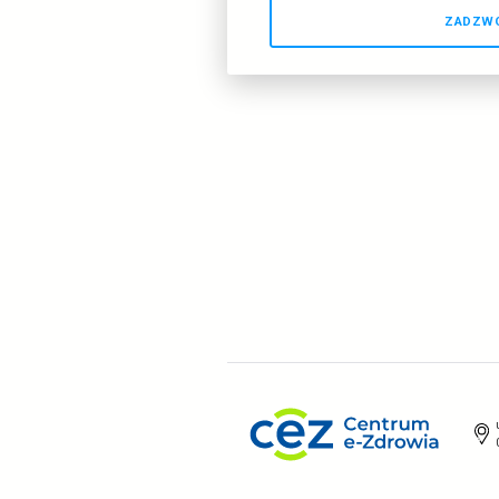
Ko
Potrzebujesz szybkie
infolinię techniczną
239
. Dla dzwoniących
239
. Infolinia jest c