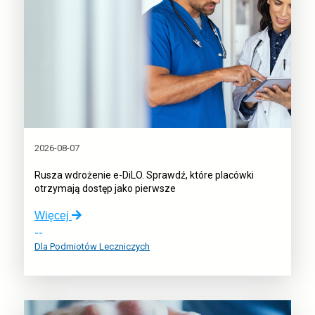
2026-08-07
Rusza wdrożenie e-DiLO. Sprawdź, które placówki
otrzymają dostęp jako pierwsze
o:
Więcej
Rusza
--
wdrożenie
Dla Podmiotów Leczniczych
e-
DiLO.
Sprawdź,
które