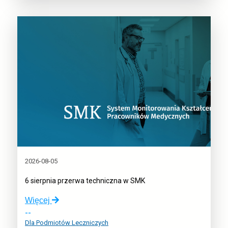
e-
rejestracji
–
6
sierpnia
2026-08-05
6 sierpnia przerwa techniczna w SMK
o:
Więcej
6
--
sierpnia
Dla Podmiotów Leczniczych