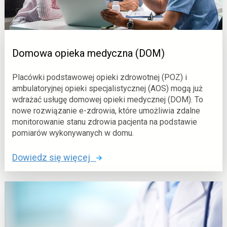
a
m
c
a
j
U
a
s
Domowa opieka medyczna (DOM)
ł
u
Placówki podstawowej opieki zdrowotnej (POZ) i
g
ambulatoryjnej opieki specjalistycznej (AOS) mogą już
I
wdrażać usługę domowej opieki medycznej (DOM). To
nowe rozwiązanie e-zdrowia, które umożliwia zdalne
n
monitorowanie stanu zdrowia pacjenta na podstawie
t
pomiarów wykonywanych w domu.
e
l
o
Dowiedz się więcej
i
:
g
D
e
o
n
m
t
o
n