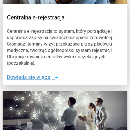
Centralna e-rejestracja
Centralna e-rejestracja to system, który porządkuje i
usprawnia zapisy na świadczenia opieki zdrowotnej.
Gromadzi terminy wizyt przekazane przez placówki
medyczne, tworząc ogólnopolski system rejestracji.
Obejmuje również centralny wykaz oczekujących
(poczekalnię).
o
Dowiedz się więcej
:
C
e
n
t
r
a