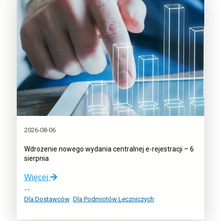
placówki
otrzymają
dostęp
jako
pierwsze
2026-08-06
Wdrożenie nowego wydania centralnej e-rejestracji – 6
sierpnia
o:
Więcej
Wdrożenie
--
nowego
Dla Dostawców
Dla Podmiotów Leczniczych
wydania
centralnej