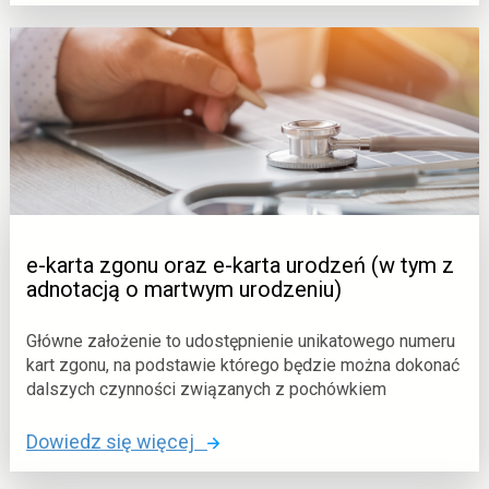
:
O
e
M
-
)
d
o
k
u
m
e
n
e-karta zgonu oraz e-karta urodzeń (w tym z
t
adnotacją o martwym urodzeniu)
a
c
Główne założenie to udostępnienie unikatowego numeru
j
kart zgonu, na podstawie którego będzie można dokonać
a
dalszych czynności związanych z pochówkiem
m
e
o
Dowiedz się więcej
d
: