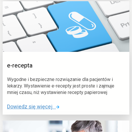
y
e
c
-
z
k
n
a
a
r
(
t
E
a
D
z
M
g
e-recepta
)
o
n
Wygodne i bezpieczne rozwiązanie dla pacjentów i
u
lekarzy. Wystawienie e-recepty jest proste i zajmuje
o
mniej czasu, niż wystawienie recepty papierowej
r
a
o
Dowiedz się więcej
z
:
e
e
-
-