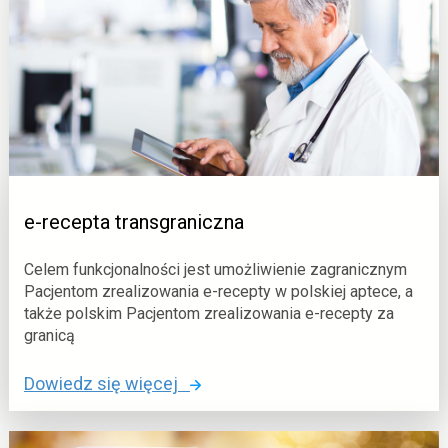
k
r
a
e
r
c
t
e
a
p
u
t
r
a
o
d
e-recepta transgraniczna
z
e
Celem funkcjonalności jest umożliwienie zagranicznym
ń
Pacjentom zrealizowania e-recepty w polskiej aptece, a
(
także polskim Pacjentom zrealizowania e-recepty za
w
granicą
t
y
o
Dowiedz się więcej
m
:
z
e