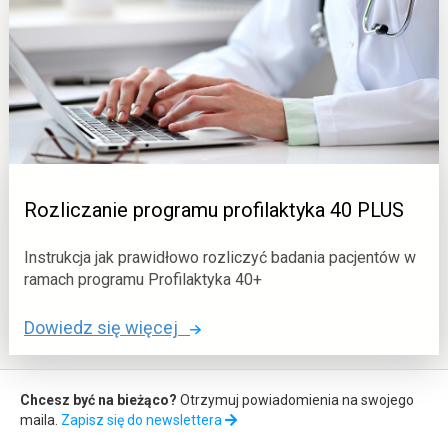
a
r
z
ę
d
z
i
e
p
Rozliczanie programu profilaktyka 40 PLUS
o
m
Instrukcja jak prawidłowo rozliczyć badania pacjentów w
a
ramach programu Profilaktyka 40+
g
o
Dowiedz się więcej
a
:
j
R
Zapis
ą
o
Chcesz być na bieżąco?
Otrzymuj powiadomienia na swojego
c
do
maila.
Zapisz się do newslettera
z
e