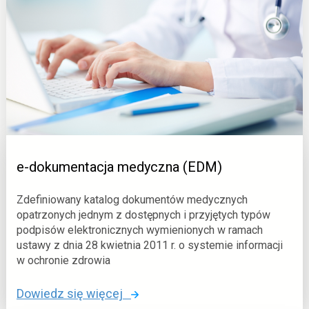
w
y
a
c
o
h
p
(
i
P
e
U
k
I
a
)
m
e
e-dokumentacja medyczna (EDM)
d
y
Zdefiniowany katalog dokumentów medycznych
c
opatrzonych jednym z dostępnych i przyjętych typów
podpisów elektronicznych wymienionych w ramach
z
ustawy z dnia 28 kwietnia 2011 r. o systemie informacji
n
w ochronie zdrowia
a
(
o
Dowiedz się więcej
D