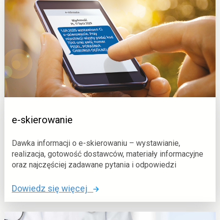
a
-
d
r
n
e
o
c
t
e
a
p
c
t
j
a
ą
t
o
r
e-skierowanie
m
a
a
n
Dawka informacji o e-skierowaniu – wystawianie,
r
s
realizacja, gotowość dostawców, materiały informacyjne
t
g
oraz najczęściej zadawane pytania i odpowiedzi
w
r
o
Dowiedz się więcej
y
a
:
m
n
e
u
i