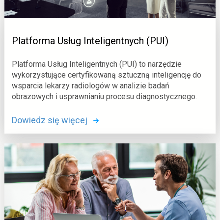
l
n
a
Platforma Usług Inteligentnych (PUI)
&
n
Platforma Usług Inteligentnych (PUI) to narzędzie
b
wykorzystujące certyfikowaną sztuczną inteligencję do
s
wsparcia lekarzy radiologów w analizie badań
p
obrazowych i usprawnianiu procesu diagnostycznego.
;
e
o
Dowiedz się więcej
-
:
r
P
e
l
j
a
e
t
s
f
t
o
r
r