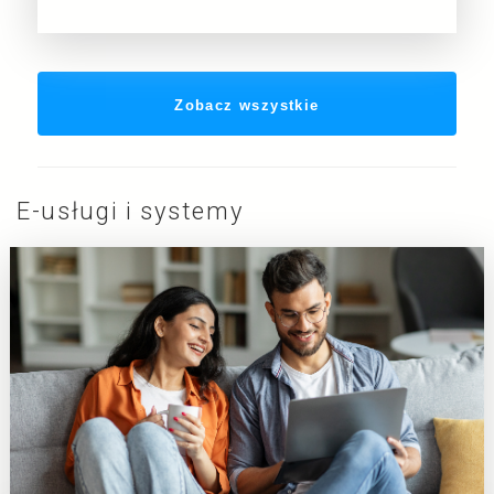
przerwa
techniczna
w
SMK
aktualności
Zobacz wszystkie
E-usługi i systemy