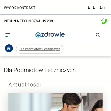
Dla
domyślna
większa
naj
WYSOKI KONTRAST
A
A+
A++
czcionka
czcionka
czc
Podmiotów
INFOLINIA TECHNICZNA:
19 239
Leczniczych
-
Otwórz
menu
ezdrowie.gov.pl
Dla Podmiotów Leczniczych
Dla Podmiotów Leczniczych
Aktualności