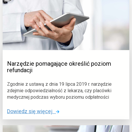
-
r
c
s
o
z
k
d
n
i
z
a
e
e
r
n
o
i
w
u
a
)
Narzędzie pomagające określić poziom
n
refundacji
i
e
Zgodnie z ustawą z dnia 19 lipca 2019 r. narzędzie
zdejmie odpowiedzialność z lekarza, czy placówki
&
medycznej podczas wyboru poziomu odpłatności
n
b
o
Dowiedz się więcej
s
:
p
N
;