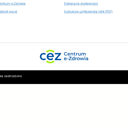
Pliki do po
UCC - Polityka prywatności
Otrzymuj powiadomienia na swojego maila.
Zapisz się do newslettera
nać o napotkanych problemach w systemie e-zdrowie (P1).
Wypełnij 
Przydatne adresy
O stron