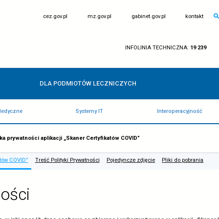
otwiera
otwiera
cez.gov.pl
mz.gov.pl
się
się
w
w
nowej
nowej
karcie
karcie
IN
DLA PODMIOTÓW LECZNICZY
Rejestry Medyczne
Systemy IT
WNA
/
Polityka prywatności aplikacji „Skaner Certyfikatów CO
i „Skaner Certyfikatów COVID”
Treść Polityki Prywatności
Pojedyncz