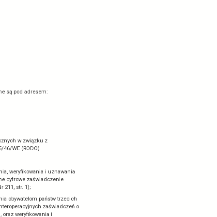
rstwie Zdrowia
ESP
ID” do weryfikacji osoby zaszczepionej,
b osoby ozdrowiałej oraz dane osobowe
 Aplikacja „Skaner Certyfikatów COVID” służy do skanowania przy
atywny wynik testu COVID-19 lub osobę ozdrowiałą a następnie
ych:
rminu ważności kodu.
n prezentowane są dane:
osobowych.