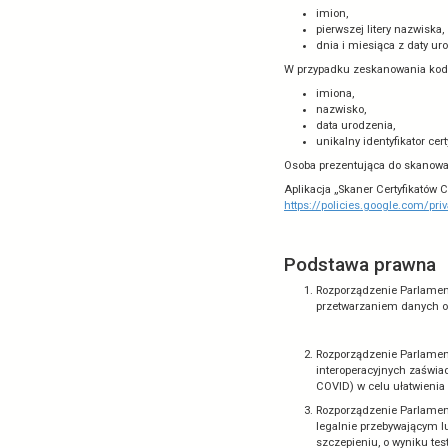
Kontakt 
Adres e-mail:
Wykorzys
posiadaj
W aplikacji „
użyciu aparat
odczytania, pr
imion,
pierwsze
dnia i m
W przypadku z
imiona,
nazwisk
data uro
unikalny
Osoba prezent