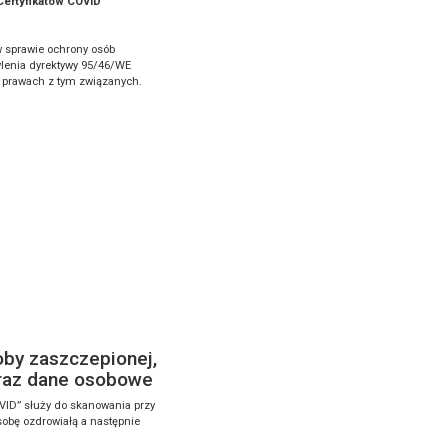
orzystywane w aplikacji „Skaner Certyfikatów COVID"
E) 2016/679 z 27 kwietnia 2016 r. w sprawie ochrony osób
przepływu takich danych oraz uchylenia dyrektywy 95/46/WE
h przetwarzania danych osobowych i prawach z tym związanych.
VID”.
COVID” jest Minister Zdrowia.
l