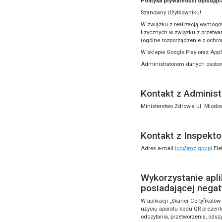
Polityka P
Polityka pryw
Szanowny Uży
W związku z r
fizycznych w 
(ogólne rozpo
W sklepie Goog
Administrator
Kontakt
Ministerstwo 