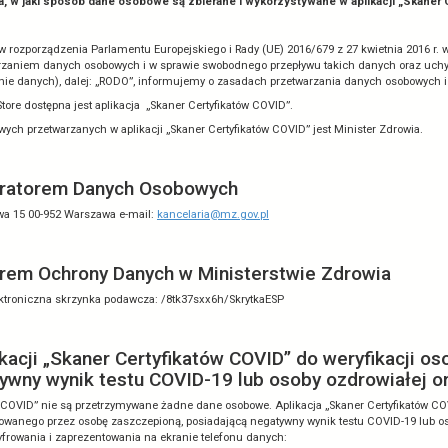
rywatności
atności opisująca, w jaki sposób dane osobowe są zbierane i wyk
tkowniku!
ealizacją wymogów rozporządzenia Parlamentu Europejskiego i Rady (U
związku z przetwarzaniem danych osobowych i w sprawie swobodnego 
rządzenie o ochronie danych), dalej: „RODO”, informujemy o zasadac
le Play oraz AppStore dostępna jest aplikacja „Skaner Certyfikatów CO
em danych osobowych przetwarzanych w aplikacji „Skaner Certyfikatów 
 z Administratorem Danych Osobowych
Zdrowia
ul. Miodowa 15
00-952 Warszawa
e-mail:
kancelaria@mz.gov.p