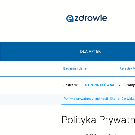
Polityka
prywatności
aplikacji
„Skaner
Certyfikatów
Menu
COVID”
DLA APTEK
główne
-
Badania i dane
ezdrowie.gov.pl
Jesteś w:
STRONA GŁÓ
Polityka prywatności aplikacj