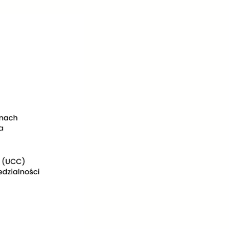
. Polityki Prywatności Google dostępne są pod adresem:
2016 r. w sprawie ochrony osób fizycznych w związku z
danych oraz uchylenia dyrektywy 95/46/WE (RODO)
rwca 2021 r. w sprawie ram wydawania, weryfikowania i uznawania
 zdrowia w związku z COVID-19 (unijne cyfrowe zaświadczenie
ID-19 (Dz. U. UE. L. z 2021 r. Nr 211, str. 1);
rwca 2021 r. w sprawie ram wydawania obywatelom państw trzecich
kich w czasie pandemii COVID-19 interoperacyjnych zaświadczeń o
ijne cyfrowe zaświadczenie COVID), oraz weryfikowania i