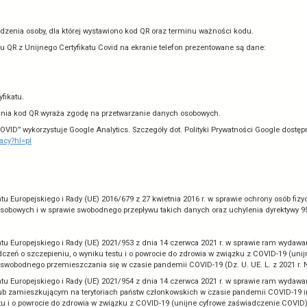
z Inspektorem Ochrony Danych w Ministe
iod@mz.gov.pl
Elektroniczna skrzynka podawcza: /8tk37sxx6h/Skrytka
tanie aplikacji „Skaner Certyfikatów COV
ącej negatywny wynik testu COVID-19 lu
Skaner Certyfikatów COVID” nie są przetrzymywane żadne dane osobowe.
u kodu QR prezentowanego przez osobę zaszczepioną, posiadającą neg
zetworzenia, odszyfrowania i zaprezentowania na ekranie telefonu dan
j litery nazwiska,
iesiąca z daty urodzenia osoby, dla której wystawiono kod QR oraz te
eskanowania kodu QR z Unijnego Certyfikatu Covid na ekranie telefo
o,
dzenia,
 identyfikator certyfikatu.
ująca do skanowania kod QR wyraża zgodę na przetwarzanie danych 