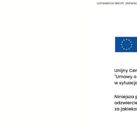
Aplikacja „Ska
https://polici
Podstaw
Rozporzą
przetwa
Rozporz
interop
COVID) w
Rozporz
legalni
szczepie
uznawani