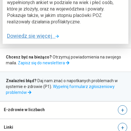
wypełnionych ankiet w podziale na wiek i płeć osób,
a
o
i
które je złożyły, oraz na województwa i powiaty.
c
n
c
Pokazuje także, w jakim stopniu placówki POZ
h
t
j
realizowały działania profilaktyczne.
:
o
j
e
P
c
o
Dowiedz się więcej
-
a
j
:
s
c
k
P
Zapis
k
j
c
r
Chcesz być na bieżąco?
Otrzymuj powiadomienia na swojego
do
i
e
maila.
Zapisz się do newslettera
j
o
e
n
newslettera
l
g
Zgłaszanie
r
t
c
r
Znalazłeś błąd?
Daj nam znać o napotkanych problemach w
o
błędów
a
j
a
systemie e-zdrowie (P1).
Wypełnij formularz zgłoszeniowy
w
otwiera
m
problemów
m
a
się
c
p
w
n
j
r
nowej
E-zdrowie w liczbach
i
n
o
karcie
a
c
f
Linki
j
i