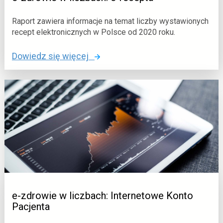
q
l
c
i
Raport zawiera informacje na temat liczby wystawionych
i
c
recept elektronicznych w Polsce od 2020 roku.
r
z
c
o
Dowiedz się więcej
b
i
:
a
s
e
c
c
-
h
i
z
:
t
d
z
c
r
d
i
o
a
u
w
r
c
i
z
i
e
e
v
w
n
e-zdrowie w liczbach: Internetowe Konto
c
l
i
Pacjenta
i
i
a