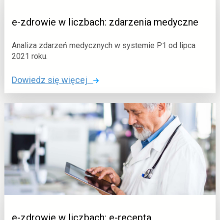
n
w
b
e
e-zdrowie w liczbach: zdarzenia medyczne
q
r
n
s
Analiza zdarzeń medycznych w systemie P1 od lipca
b
a
2021 roku.
d
l
y
o
Dowiedz się więcej
n
c
:
y
i
e
n
-
c
z
i
d
o
r
c
o
i
w
p
i
c
e
i
w
e-zdrowie w liczbach: e-recepta