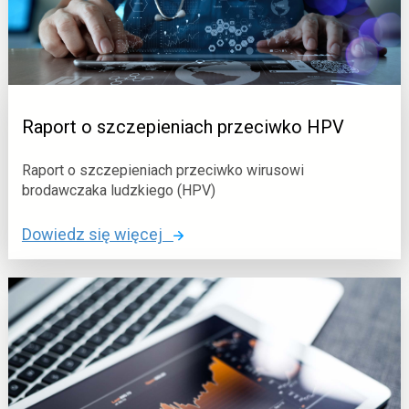
n
r
e
t
o
c
h
Raport o szczepieniach przeciwko HPV
o
r
Raport o szczepieniach przeciwko wirusowi
o
brodawczaka ludzkiego (HPV)
b
a
o
Dowiedz się więcej
c
:
h
R
z
a
a
p
k
o
a
r
ź
t
n