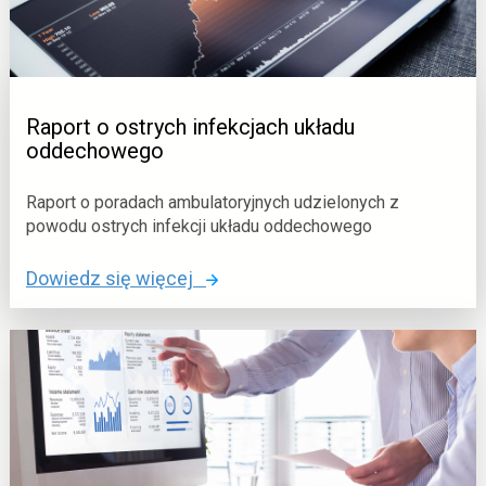
o
y
s
c
z
h
c
z
Raport o ostrych infekcjach układu
e
oddechowego
p
i
Raport o poradach ambulatoryjnych udzielonych z
e
powodu ostrych infekcji układu oddechowego
n
o
Dowiedz się więcej
i
:
a
<
c
s
h
p
p
a
r
n
z
c
e