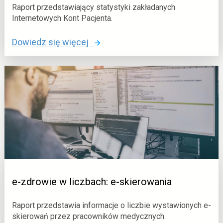
w
c
m
Raport przedstawiający statystyki zakładanych
Internetowych Kont Pacjenta.
c
z
e
i
b
d
o
Dowiedz się więcej
x
a
y
:
c
c
c
e
i
h
z
-
y
:
n
z
c
e
e
d
i
-
r
z
r
o
c
e
w
j
c
i
a
e
e
c
p
w
j
t
e-zdrowie w liczbach: e-skierowania
l
b
a
i
c
Raport przedstawia informacje o liczbie wystawionych e-
c
skierowań przez pracowników medycznych.
j