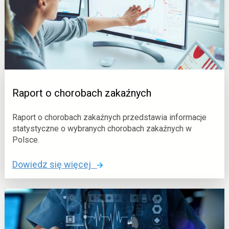
r
&
m
n
u
b
l
s
a
p
r
;
z
e
Raport o chorobach zakaźnych
s
t
Raport o chorobach zakaźnych przedstawia informacje
a
statystyczne o wybranych chorobach zakaźnych w
Polsce.
t
y
o
Dowiedz się więcej
s
:
t
R
y
a
c
p
z
o