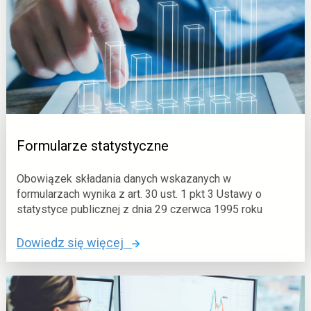
u
l
e
t
y
n
S
t
a
Formularze statystyczne
t
y
Obowiązek składania danych wskazanych w
s
formularzach wynika z art. 30 ust. 1 pkt 3 Ustawy o
t
statystyce publicznej z dnia 29 czerwca 1995 roku
y
o
Dowiedz się więcej
c
:
z
F
n
o
y