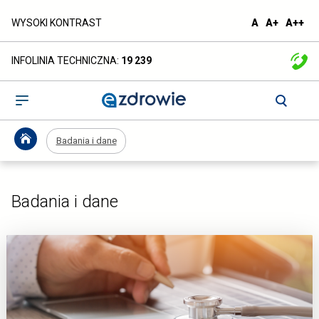
Badania
domyślna
większa
naj
WYSOKI KONTRAST
A
A+
A++
czcionka
czcionka
czc
i
INFOLINIA TECHNICZNA:
19 239
dane
-
Otwórz
menu
ezdrowie.gov.pl
Badania i dane
Badania i dane