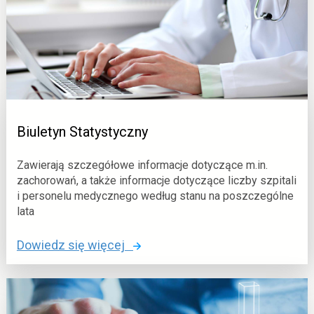
o
w
e
D
a
n
e
Biuletyn Statystyczny
Zawierają szczegółowe informacje dotyczące m.in.
zachorowań, a także informacje dotyczące liczby szpitali
i personelu medycznego według stanu na poszczególne
lata
o
Dowiedz się więcej
:
B
i