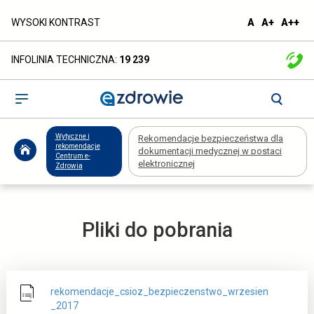
Rekomendacje
domyślna
większa
naj
WYSOKI KONTRAST
A
A+
A++
czcionka
czcionka
czc
bezpieczeństwa
INFOLINIA TECHNICZNA:
19 239
dla
dokumentacji
Otwórz
menu
medycznej
Wytyczne i
Rekomendacje bezpieczeństwa dla
w
rekomendacje
dokumentacji medycznej w postaci
Centrum e-
elektronicznej
Zdrowia
postaci
elektronicznej
Pliki do pobrania
-
ezdrowie.gov.pl
rekomendacje_csioz_bezpieczenstwo_wrzesien
_2017