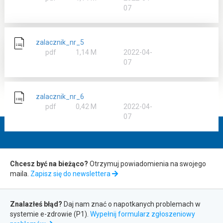
07
zalacznik_nr_5
rozmiar
pdf
1,14 M
2022-04-
07
zalacznik_nr_6
rozmiar
pdf
0,42 M
2022-04-
07
Zapis
Chcesz być na bieżąco?
Otrzymuj powiadomienia na swojego
maila.
Zapisz się do newslettera
do
Zgłaszanie
newslettera
Znalazłeś błąd?
Daj nam znać o napotkanych problemach w
systemie e-zdrowie (P1).
Wypełnij formularz zgłoszeniowy
błędów