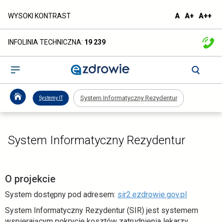
System
domyślna
większa
naj
WYSOKI KONTRAST
A
A+
A++
czcionka
czcionka
czc
Informatyczny
INFOLINIA TECHNICZNA:
19 239
Rezydentur
-
Otwórz
menu
ezdrowie.gov.pl
System Informatyczny Rezydentur
Systemy IT
System Informatyczny Rezydentur
O projekcie
o
System dostępny pod adresem:
sir2.ezdrowie.gov.pl
t
System Informatyczny Rezydentur (SIR) jest systemem
w
wspierającym pokrycie kosztów zatrudnienia lekarzy