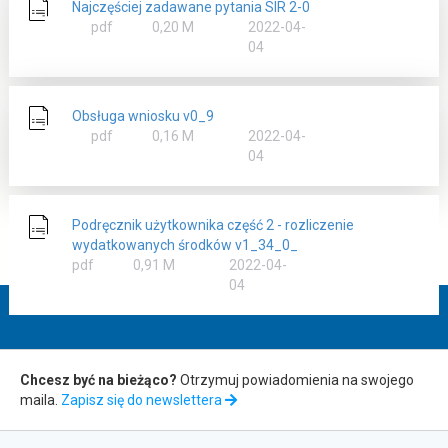
Najczęściej zadawane pytania SIR 2-0
rozmiar
pdf
0,20 M
2022-04-
04
Obsługa wniosku v0_9
rozmiar
pdf
0,16 M
2022-04-
04
Podręcznik użytkownika część 2 - rozliczenie
wydatkowanych środków v1_34_0_
rozmiar
pdf
0,91 M
2022-04-
04
Zapis
Chcesz być na bieżąco?
Otrzymuj powiadomienia na swojego
maila.
Zapisz się do newslettera
do