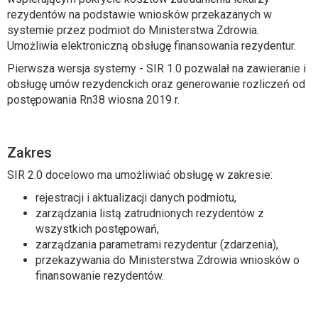
i
rezydentów na podstawie wniosków przekazanych w
e
systemie przez podmiot do Ministerstwa Zdrowia.
r
Umożliwia elektroniczną obsługę finansowania rezydentur.
a
Pierwsza wersja systemy - SIR 1.0 pozwalał na zawieranie i
s
obsługę umów rezydenckich oraz generowanie rozliczeń od
i
postępowania Rn38 wiosna 2019 r.
ę
w
n
o
Zakres
w
SIR 2.0 docelowo ma umożliwiać obsługę w zakresie:
e
j
rejestracji i aktualizacji danych podmiotu,
k
zarządzania listą zatrudnionych rezydentów z
a
wszystkich postępowań,
r
zarządzania parametrami rezydentur (zdarzenia),
c
przekazywania do Ministerstwa Zdrowia wniosków o
i
finansowanie rezydentów.
e