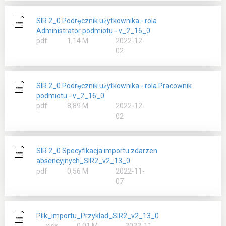
SIR 2_0 Podręcznik użytkownika - rola
Administrator podmiotu - v_2_16_0
rozmiar
pdf
1,14 M
2022-12-
02
SIR 2_0 Podręcznik użytkownika - rola Pracownik
podmiotu - v_2_16_0
rozmiar
pdf
8,89 M
2022-12-
02
SIR 2_0 Specyfikacja importu zdarzen
absencyjnych_SIR2_v2_13_0
rozmiar
pdf
0,56 M
2022-11-
07
Plik_importu_Przyklad_SIR2_v2_13_0
rozmiar
xlsx
0,01 M
2022-11-