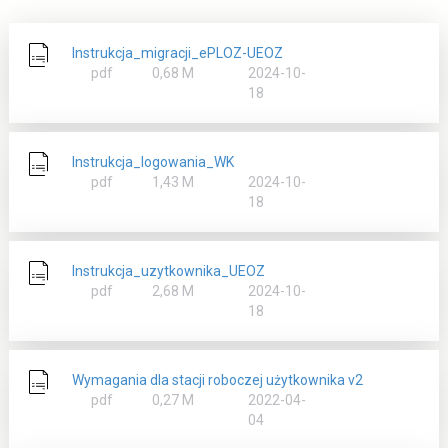
Instrukcja_migracji_ePLOZ-UEOZ
rozmiar
pdf
0,68 M
2024-10-
18
Instrukcja_logowania_WK
rozmiar
pdf
1,43 M
2024-10-
18
Instrukcja_uzytkownika_UEOZ
rozmiar
pdf
2,68 M
2024-10-
18
Wymagania dla stacji roboczej użytkownika v2
rozmiar
pdf
0,27 M
2022-04-
04