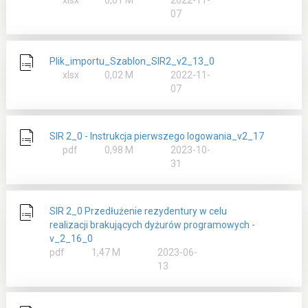
07
Plik_importu_Szablon_SIR2_v2_13_0
rozmiar
xlsx
0,02 M
2022-11-
07
SIR 2_0 - Instrukcja pierwszego logowania_v2_17
rozmiar
pdf
0,98 M
2023-10-
31
SIR 2_0 Przedłużenie rezydentury w celu
realizacji brakujących dyżurów programowych -
v_2_16_0
rozmiar
pdf
1,47 M
2023-06-
13