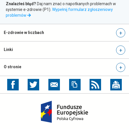
Zgłaszanie
newslettera
Znalazłeś błąd?
Daj nam znać o napotkanych problemach w
systemie e-zdrowie (P1).
Wypełnij formularz zgłoszeniowy
błędów
otwiera
problemów
się
w
nowej
E-zdrowie w liczbach
karcie
Linki
O stronie
otwiera
otwiera
się
się
w
w
nowej
nowej
otwiera
karcie
karcie
się
w
nowej
karcie