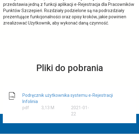
przedstawia jedną z funkcji aplikacji e-Rejestracja dla Pracowników
Punktów Szczepień. Rozdziały podzielone są na podrozdziały
prezentujące funkcjonalności oraz opisy kroków, jakie powinien
zrealizować Użytkownik, aby wykonać daną czynność.
Pliki do pobrania
Podręcznik użytkownika systemu e-Rejestracji
Infolinia
rozmiar
pdf
3,13 M
2021-01-
22