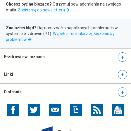
Zapis
Chcesz być na bieżąco?
Otrzymuj powiadomienia na swojego
maila.
Zapisz się do newslettera
do
Zgłaszanie
newslettera
Znalazłeś błąd?
Daj nam znać o napotkanych problemach w
systemie e-zdrowie (P1).
Wypełnij formularz zgłoszeniowy
błędów
otwiera
problemów
się
w
nowej
E-zdrowie w liczbach
karcie
Linki
O stronie
otwiera
otwiera
się
się
w
w
nowej
nowej
otwiera
karcie
karcie