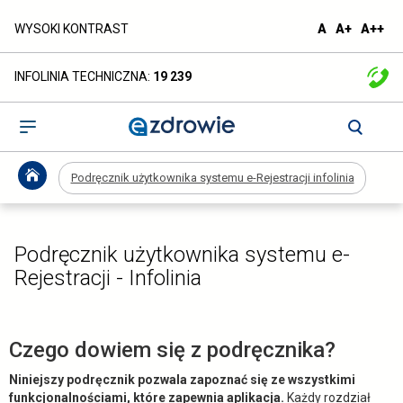
Podręcznik
domyślna
większa
naj
WYSOKI KONTRAST
A
A+
A++
czcionka
czcionka
czc
użytkownika
INFOLINIA TECHNICZNA:
19 239
systemu
e-
Otwórz
menu
Rejestracji
Podręcznik użytkownika systemu e-Rejestracji infolinia
infolinia
-
Podręcznik użytkownika systemu e-
ezdrowie.gov.pl
Rejestracji - Infolinia
Czego dowiem się z podręcznika?
Niniejszy podręcznik pozwala zapoznać się ze wszystkimi
funkcjonalnościami, które zapewnia aplikacja.
Każdy rozdział