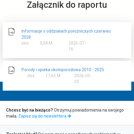
Załącznik do raportu
Informacje o oddziałach położniczych czerwiec
2026
rozmiar
xlsx
0,04 M
2026-07-
16
Porody i opieka okołoporodowa 2010 - 2025
rozmiar
xlsx
17,65 M
2026-03-
25
Zapis
Chcesz być na bieżąco?
Otrzymuj powiadomienia na swojego
maila.
Zapisz się do newslettera
do
Zgłaszanie