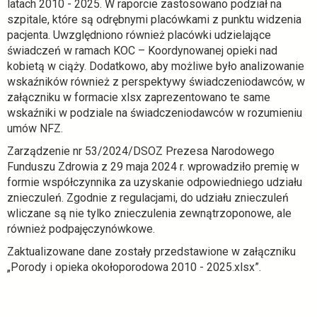
w
latach 2010 - 2025. W raporcie zastosowano podział na
i
szpitale, które są odrębnymi placówkami z punktu widzenia
e
pacjenta. Uwzględniono również placówki udzielające
r
świadczeń w ramach KOC – Koordynowanej opieki nad
a
kobietą w ciąży. Dodatkowo, aby możliwe było analizowanie
s
wskaźników również z perspektywy świadczeniodawców, w
i
załączniku w formacie xlsx zaprezentowano te same
ę
wskaźniki w podziale na świadczeniodawców w rozumieniu
w
umów NFZ.
n
Zarządzenie nr 53/2024/DSOZ Prezesa Narodowego
o
Funduszu Zdrowia z 29 maja 2024 r. wprowadziło premię w
w
formie współczynnika za uzyskanie odpowiedniego udziału
e
znieczuleń. Zgodnie z regulacjami, do udziału znieczuleń
j
wliczane są nie tylko znieczulenia zewnątrzoponowe, ale
k
również podpajęczynówkowe.
a
Zaktualizowane dane zostały przedstawione w załączniku
r
„Porody i opieka okołoporodowa 2010 - 2025.xlsx”.
c
i
e