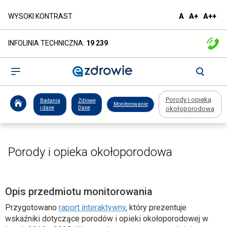
Porody
domyślna
większa
naj
WYSOKI KONTRAST
A
A+
A++
czcionka
czcionka
czc
i
INFOLINIA TECHNICZNA:
19 239
opieka
okołoporodowa
Otwórz
menu
-
Porody i opieka
Badania
Zdrowe
Monitorowanie
ezdrowie.gov.pl
i dane
Dane
okołoporodowa
Porody i opieka okołoporodowa
Opis przedmiotu monitorowania
o
Przygotowano
raport interaktywny
, który prezentuje
t
wskaźniki dotyczące porodów i opieki okołoporodowej w