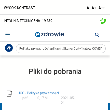
Polityka
domyślna
większa
naj
WYSOKI KONTRAST
A
A+
A++
czcionka
czcionka
czc
prywatności
INFOLINIA TECHNICZNA:
19 239
aplikacji
„Skaner
Otwórz
menu
Certyfikatów
Polityka prywatności aplikacji „Skaner Certyfikatów COVID”
COVID”
-
Pliki do pobrania
ezdrowie.gov.pl
UCC - Polityka prywatności
rozmiar
pdf
0,17 M
2021-05-
21