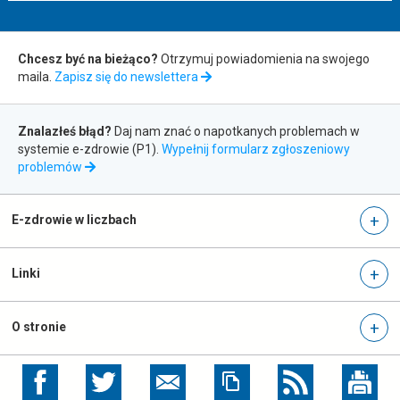
Zapis
Chcesz być na bieżąco?
Otrzymuj powiadomienia na swojego
maila.
Zapisz się do newslettera
do
Zgłaszanie
newslettera
Znalazłeś błąd?
Daj nam znać o napotkanych problemach w
systemie e-zdrowie (P1).
Wypełnij formularz zgłoszeniowy
błędów
otwiera
problemów
się
w
nowej
E-zdrowie w liczbach
karcie
Linki
O stronie
otwiera
otwiera
się
się