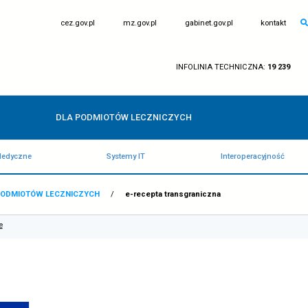
otwiera
otwiera
cez.gov.pl
mz.gov.pl
się
się
w
w
nowej
nowej
karcie
karcie
IN
DLA PODMIOTÓW LECZNICZY
Rejestry Medyczne
Systemy IT
WNA
/
DLA PODMIOTÓW LECZNICZYCH
/
e-recepta tran
ojedyncze zdjęcie