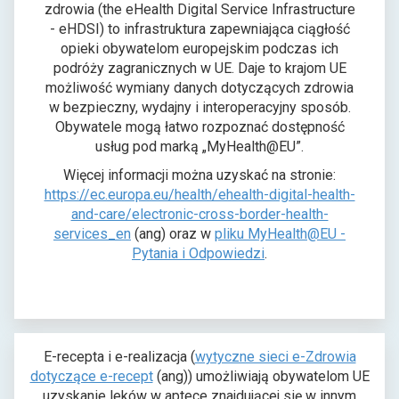
zdrowia (the eHealth Digital Service Infrastructure
- eHDSI) to infrastruktura zapewniająca ciągłość
opieki obywatelom europejskim podczas ich
podróży zagranicznych w UE. Daje to krajom UE
możliwość wymiany danych dotyczących zdrowia
w bezpieczny, wydajny i interoperacyjny sposób.
Obywatele mogą łatwo rozpoznać dostępność
usług pod marką „MyHealth@EU”.
Więcej informacji można uzyskać na stronie:
https://ec.europa.eu/health/ehealth-digital-health-
and-care/electronic-cross-border-health-
o
services_en
(ang) oraz w
pliku MyHealth@EU -
t
Pytania i Odpowiedzi
.
w
i
e
r
a
E-recepta i e-realizacja (
wytyczne sieci e-Zdrowia
s
dotyczące e-recept
(ang)) umożliwiają obywatelom UE
i
uzyskanie leków w aptece znajdującej się w innym