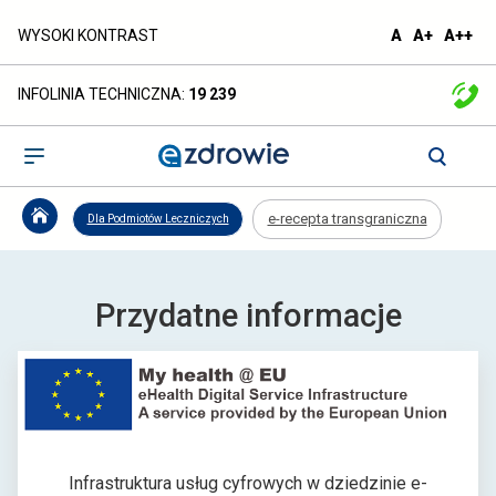
e-
domyślna
większa
naj
WYSOKI KONTRAST
A
A+
A++
czcionka
czcionka
czc
recepta
INFOLINIA TECHNICZNA:
19 239
transgraniczna
-
Otwórz
menu
ezdrowie.gov.pl
e-recepta transgraniczna
Dla Podmiotów Leczniczych
Przydatne informacje
Infrastruktura usług cyfrowych w dziedzinie e-