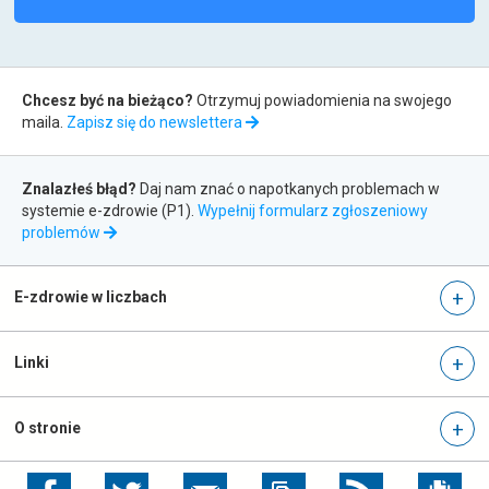
r
a
k
t
Zapis
y
Chcesz być na bieżąco?
Otrzymuj powiadomienia na swojego
do
c
maila.
Zapisz się do newslettera
z
newslettera
n
Zgłaszanie
e
Znalazłeś błąd?
Daj nam znać o napotkanych problemach w
błędów
p
systemie e-zdrowie (P1).
Wypełnij formularz zgłoszeniowy
o
otwiera
problemów
r
się
a
w
d
nowej
E-zdrowie w liczbach
y
karcie
Linki
O stronie
otwiera
otwiera