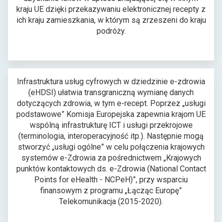
ę
kraju UE dzięki przekazywaniu elektronicznej recepty z
w
ich kraju zamieszkania, w którym są zrzeszeni do kraju
n
podróży.
o
w
e
j
Infrastruktura usług cyfrowych w dziedzinie e-zdrowia
k
(eHDSI) ułatwia transgraniczną wymianę danych
a
dotyczących zdrowia, w tym e-recept. Poprzez „usługi
r
podstawowe” Komisja Europejska zapewnia krajom UE
c
wspólną infrastrukturę ICT i usługi przekrojowe
i
(terminologia, interoperacyjność itp.). Następnie mogą
e
stworzyć „usługi ogólne” w celu połączenia krajowych
systemów e-Zdrowia za pośrednictwem „Krajowych
punktów kontaktowych ds. e-Zdrowia (National Contact
Points for eHealth - NCPeH)”, przy wsparciu
finansowym z programu „Łącząc Europę”
Telekomunikacja (2015-2020).