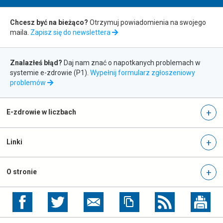
Zapis
Chcesz być na bieżąco?
Otrzymuj powiadomienia na swojego
maila.
Zapisz się do newslettera
do
Zgłaszanie
newslettera
Znalazłeś błąd?
Daj nam znać o napotkanych problemach w
systemie e-zdrowie (P1).
Wypełnij formularz zgłoszeniowy
błędów
otwiera
problemów
się
w
nowej
E-zdrowie w liczbach
karcie
Linki
O stronie
otwiera
otwiera
się
się
w
w