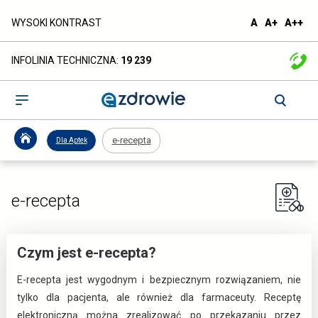
e-
domyślna
większa
naj
WYSOKI KONTRAST
A
A+
A++
czcionka
czcionka
czc
recepta
INFOLINIA TECHNICZNA:
19 239
-
ezdrowie.gov.pl
Otwórz
menu
e-recepta
Dla Aptek
e-recepta
Czym jest e-recepta?
E-recepta jest wygodnym i bezpiecznym rozwiązaniem, nie
tylko dla pacjenta, ale również dla farmaceuty. Receptę
elektroniczną można zrealizować po przekazaniu przez