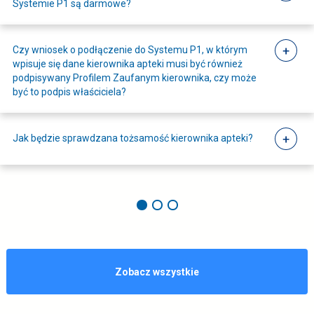
s
Systemie P1 są darmowe?
t
i
e
ę
k
Czy wniosek o podłączenie do Systemu P1, w którym
i
wpisuje się dane kierownika apteki musi być również
w
podpisywany Profilem Zaufanym kierownika, czy może
i
n
być to podpis właściciela?
p
o
u
w
n
Jak będzie sprawdzana tożsamość kierownika apteki?
e
k
t
j
y
k
a
a
p
r
t
c
e
pytania
Zobacz wszystkie
c
i
z
e
n