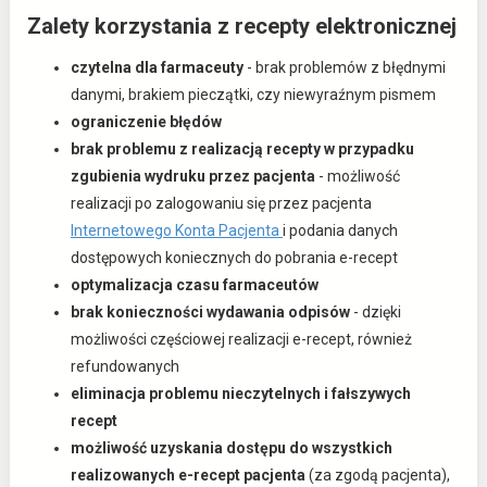
Zalety korzystania z recepty elektronicznej
czytelna dla farmaceuty
- brak problemów z błędnymi
danymi, brakiem pieczątki, czy niewyraźnym pismem
ograniczenie błędów
brak problemu z realizacją recepty w przypadku
zgubienia wydruku przez pacjenta
- możliwość
realizacji po zalogowaniu się przez pacjenta
o
Internetowego Konta Pacjenta
i podania danych
t
dostępowych koniecznych do pobrania e-recept
w
optymalizacja czasu farmaceutów
i
brak konieczności wydawania odpisów
- dzięki
e
możliwości częściowej realizacji e-recept, również
r
refundowanych
a
eliminacja problemu nieczytelnych i fałszywych
s
recept
i
możliwość uzyskania dostępu do wszystkich
ę
realizowanych e-recept pacjenta
(za zgodą pacjenta),