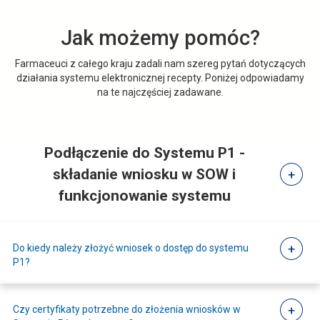
r
d
w
o
o
e
Jak możemy pomóc?
n
S
j
i
y
k
Farmaceuci z całego kraju zadali nam szereg pytań dotyczących
c
działania systemu elektronicznej recepty. Poniżej odpowiadamy
s
a
z
na te najczęściej zadawane.
t
r
n
e
c
e
m
i
j
Podłączenie do Systemu P1 -
u
e
P
o
składanie wniosku w SOW
i
1
t
funkcjonowanie systemu
p
w
r
i
z
Do kiedy należy złożyć wniosek o dostęp do systemu
e
e
P1?
z
r
a
a
Czy certyfikaty potrzebne do złożenia wniosków w
p