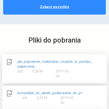
p
Zobacz wszystkie
r
a
k
t
y
c
Pliki do pobrania
z
n
e
p
o
jak_poprawnie_realizowac_recepte_w_postaci_
r
papierowej
a
rozmiar
pdf
0,50 M
2019-03-
d
26
y
komunikat_do_aptek_podlaczanie_do_p1
rozmiar
pdf
0,55 M
2019-03-
26