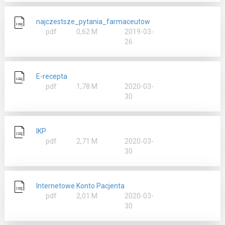
najczestsze_pytania_farmaceutow
rozmiar
pdf
0,62 M
2019-03-
26
E-recepta
rozmiar
pdf
1,78 M
2020-03-
30
IKP
rozmiar
pdf
2,71 M
2020-03-
30
Internetowe Konto Pacjenta
rozmiar
pdf
2,01 M
2020-03-
30