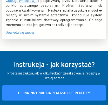
t
e
o
Obsługi Wniosków)
i podpisywany przez kierownika apteki /
t
punktu aptecznego bezpłatnym Profilem Zaufanym lub
a
j
w
podpisem kwalifikowanym. Następie apteka uzyskuje moduł e-
n
k
i
recepty w swoim systemie aptecznym i konfiguruje system
i
a
e
zgodnie z instrukcjami dostawcy oprogramowania. Od tego
a
r
r
momentu apteka jest gotowa do realizacji e-recept.
a
z
c
o
o
Dowiedz się więcej
s
r
i
:
t
i
e
e
ę
P
w
c
w
o
i
n
e
d
e
o
p
Instrukcja - jak korzystać?
ł
r
w
t
e
ą
a
y
j
Prosta instrukcja, jak w kilku krokach zrealizować e-receptę w
c
s
k
Twojej aptece
e
z
i
a
l
e
ę
r
e
c
n
w
PEŁNA INSTRUKCJA REALIZACJI E-RECEPTY
k
i
i
n
e
t
e
o