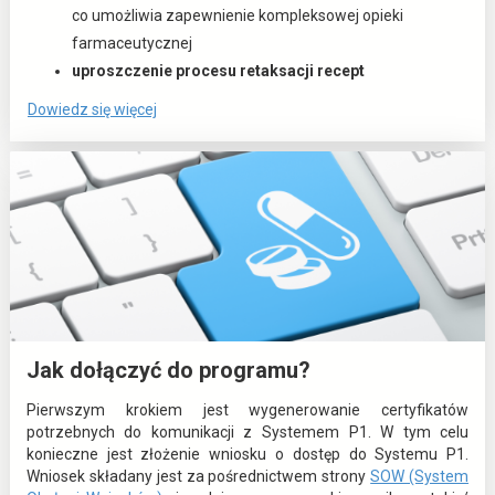
w
co umożliwia zapewnienie kompleksowej opieki
n
farmaceutycznej
o
uproszczenie procesu retaksacji recept
w
o
o
Dowiedz się więcej
e
:
t
j
Z
w
k
a
i
a
l
e
r
e
r
c
t
a
i
y
s
e
k
i
o
ę
Jak dołączyć do programu?
r
w
Pierwszym krokiem jest wygenerowanie certyfikatów
z
n
potrzebnych do komunikacji z Systemem P1. W tym celu
y
o
konieczne jest złożenie wniosku o dostęp do Systemu P1.
s
w
Wniosek składany jest za pośrednictwem strony
SOW (System