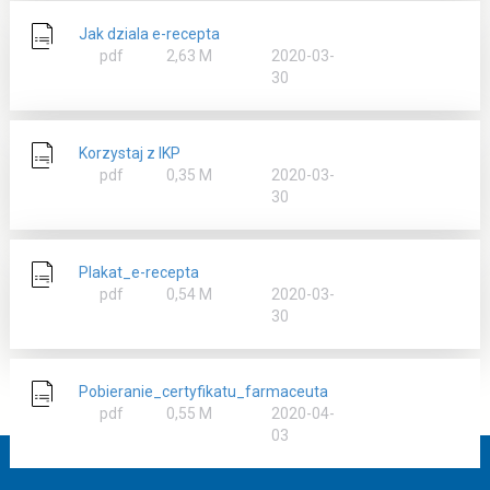
Jak dziala e-recepta
rozmiar
pdf
2,63 M
2020-03-
30
Korzystaj z IKP
rozmiar
pdf
0,35 M
2020-03-
30
Plakat_e-recepta
rozmiar
pdf
0,54 M
2020-03-
30
Pobieranie_certyfikatu_farmaceuta
rozmiar
pdf
0,55 M
2020-04-
03