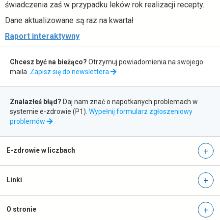
świadczenia zaś w przypadku leków rok realizacji recepty.
Dane aktualizowane są raz na kwartał
o
Raport interaktywny
t
Zapis
w
Chcesz być na bieżąco?
Otrzymuj powiadomienia na swojego
do
i
maila.
Zapisz się do newslettera
e
newslettera
r
Zgłaszanie
a
Znalazłeś błąd?
Daj nam znać o napotkanych problemach w
błędów
s
systemie e-zdrowie (P1).
Wypełnij formularz zgłoszeniowy
otwiera
problemów
i
się
ę
w
w
nowej
E-zdrowie w liczbach
n
karcie
o
w
Linki
e
j
k
O stronie
a