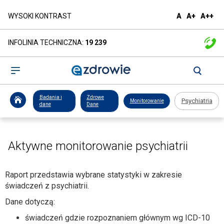
Psychiatria
domyślna
większa
naj
WYSOKI KONTRAST
A
A+
A++
czcionka
czcionka
czc
-
INFOLINIA TECHNICZNA:
19 239
ezdrowie.gov.pl
Otwórz
menu
Badania i
Zdrowe
Psychiatria
Monitorowanie
dane
Dane
Aktywne monitorowanie psychiatrii
Raport przedstawia wybrane statystyki w zakresie
świadczeń z psychiatrii.
Dane dotyczą:
świadczeń gdzie rozpoznaniem głównym wg ICD-10