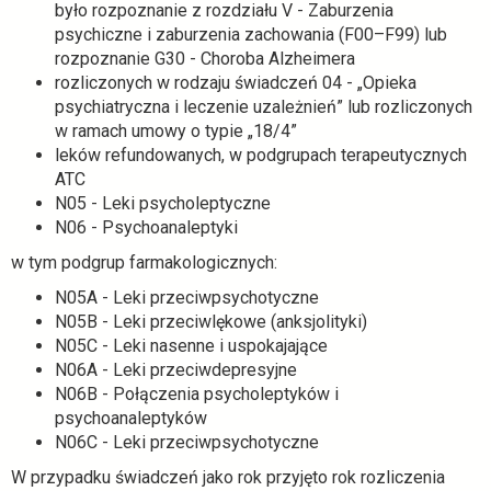
było rozpoznanie z rozdziału V - Zaburzenia
psychiczne i zaburzenia zachowania (F00–F99) lub
rozpoznanie G30 - Choroba Alzheimera
rozliczonych w rodzaju świadczeń 04 - „Opieka
psychiatryczna i leczenie uzależnień” lub rozliczonych
w ramach umowy o typie „18/4”
leków refundowanych, w podgrupach terapeutycznych
ATC
N05 - Leki psycholeptyczne
N06 - Psychoanaleptyki
w tym podgrup farmakologicznych:
N05A - Leki przeciwpsychotyczne
N05B - Leki przeciwlękowe (anksjolityki)
N05C - Leki nasenne i uspokajające
N06A - Leki przeciwdepresyjne
N06B - Połączenia psycholeptyków i
psychoanaleptyków
N06C - Leki przeciwpsychotyczne
W przypadku świadczeń jako rok przyjęto rok rozliczenia