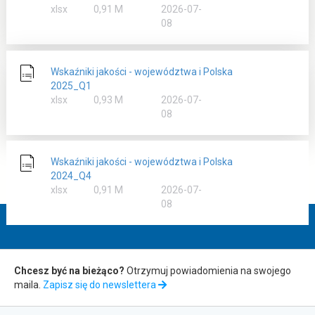
rozmiar
xlsx
0,91 M
2026-07-
08
Wskaźniki jakości - województwa i Polska
2025_Q1
rozmiar
xlsx
0,93 M
2026-07-
08
Wskaźniki jakości - województwa i Polska
2024_Q4
rozmiar
xlsx
0,91 M
2026-07-
08
Zapis
Chcesz być na bieżąco?
Otrzymuj powiadomienia na swojego
maila.
Zapisz się do newslettera
do