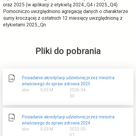
oraz 2025 (w aplikacji z etykietą 2024_Q4 i 2025_Q4).
Pomocniczo uwzględniono agregację danych o charakterze
sumy kroczącej z ostatnich 12 miesięcy uwzględnioną z
etykietami 2025_Qn.
Pliki do pobrania
Posiadanie akredytacji udzielonej przez ministra
właściwego do spraw zdrowia 2025
rozmiar
xlsx
0,03 M
2026-04-
30
Posiadanie akredytacji udzielonej przez ministra
właściwego do spraw zdrowia 2024
rozmiar
xlsx
0,03 M
2025-05-
07