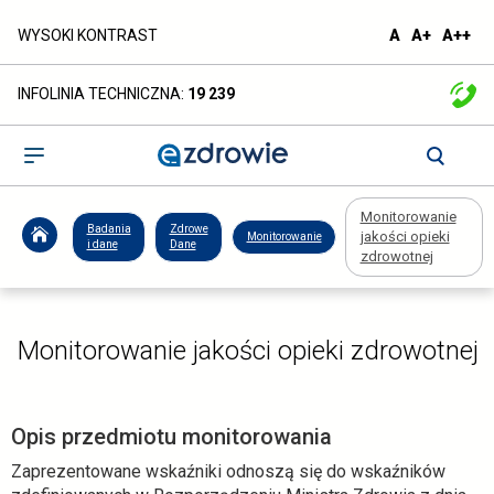
Monitorowanie
domyślna
większa
naj
WYSOKI KONTRAST
A
A+
A++
czcionka
czcionka
czc
jakości
INFOLINIA TECHNICZNA:
19 239
opieki
zdrowotnej
Otwórz
menu
-
Monitorowanie
ezdrowie.gov.pl
Badania
Zdrowe
jakości opieki
Monitorowanie
i dane
Dane
zdrowotnej
Monitorowanie jakości opieki zdrowotnej
Opis przedmiotu monitorowania
Zaprezentowane wskaźniki odnoszą się do wskaźników