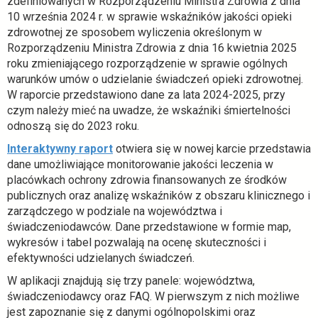
zdefiniowanych w Rozporządzeniu Ministra Zdrowia z dnia
10 września 2024 r. w sprawie wskaźników jakości opieki
zdrowotnej ze sposobem wyliczenia określonym w
Rozporządzeniu Ministra Zdrowia z dnia 16 kwietnia 2025
roku zmieniającego rozporządzenie w sprawie ogólnych
warunków umów o udzielanie świadczeń opieki zdrowotnej.
W raporcie przedstawiono dane za lata 2024-2025, przy
czym należy mieć na uwadze, że wskaźniki śmiertelności
odnoszą się do 2023 roku.
o
Interaktywny raport
otwiera się w nowej karcie przedstawia
t
dane umożliwiające monitorowanie jakości leczenia w
w
placówkach ochrony zdrowia finansowanych ze środków
i
publicznych oraz analizę wskaźników z obszaru klinicznego i
e
zarządczego w podziale na województwa i
r
świadczeniodawców. Dane przedstawione w formie map,
a
wykresów i tabel pozwalają na ocenę skuteczności i
s
efektywności udzielanych świadczeń.
i
W aplikacji znajdują się trzy panele: województwa,
ę
świadczeniodawcy oraz FAQ. W pierwszym z nich możliwe
w
jest zapoznanie się z danymi ogólnopolskimi oraz