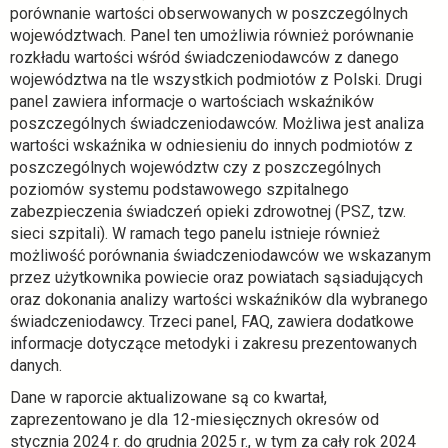
n
porównanie wartości obserwowanych w poszczególnych
o
województwach. Panel ten umożliwia również porównanie
w
rozkładu wartości wśród świadczeniodawców z danego
e
województwa na tle wszystkich podmiotów z Polski. Drugi
j
panel zawiera informacje o wartościach wskaźników
k
poszczególnych świadczeniodawców. Możliwa jest analiza
a
wartości wskaźnika w odniesieniu do innych podmiotów z
r
poszczególnych województw czy z poszczególnych
c
poziomów systemu podstawowego szpitalnego
i
zabezpieczenia świadczeń opieki zdrowotnej (PSZ, tzw.
e
sieci szpitali). W ramach tego panelu istnieje również
możliwość porównania świadczeniodawców we wskazanym
przez użytkownika powiecie oraz powiatach sąsiadujących
oraz dokonania analizy wartości wskaźników dla wybranego
świadczeniodawcy. Trzeci panel, FAQ, zawiera dodatkowe
informacje dotyczące metodyki i zakresu prezentowanych
danych.
Dane w raporcie aktualizowane są co kwartał,
zaprezentowano je dla 12-miesięcznych okresów od
stycznia 2024 r. do grudnia 2025 r., w tym za cały rok 2024