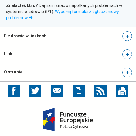
Zgłaszanie
newslettera
Znalazłeś błąd?
Daj nam znać o napotkanych problemach w
systemie e-zdrowie (P1).
Wypełnij formularz zgłoszeniowy
błędów
otwiera
problemów
się
w
nowej
E-zdrowie w liczbach
karcie
Linki
O stronie
otwiera
otwiera
się
się
w
w
nowej
nowej
otwiera
karcie
karcie
się
w
nowej
karcie