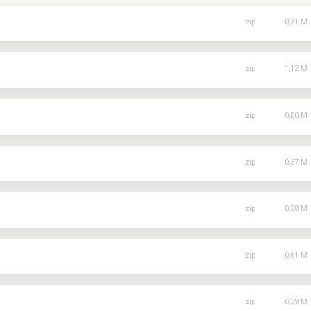
Załączn
MZ-03
MZ-06
MZ-11
MZ-13