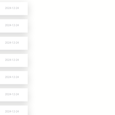
iki
rozmiar
zip
0,31 M
2024-12-24
rozmiar
zip
1,12 M
2024-12-24
rozmiar
zip
0,80 M
2024-12-24
rozmiar
zip
0,37 M
2024-12-24