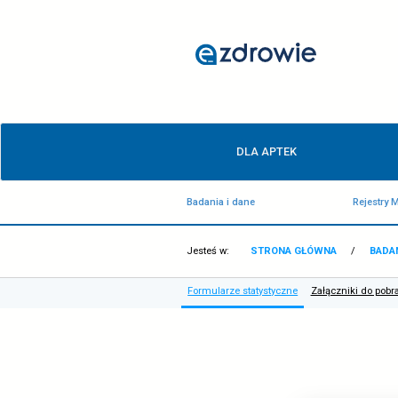
Formularze
statystyczne
-
ezdrowie.gov.pl
Menu
DLA APTEK
główne
Badania i dane
Jesteś w:
STRONA GŁÓ
Formularze statystyczne
Z