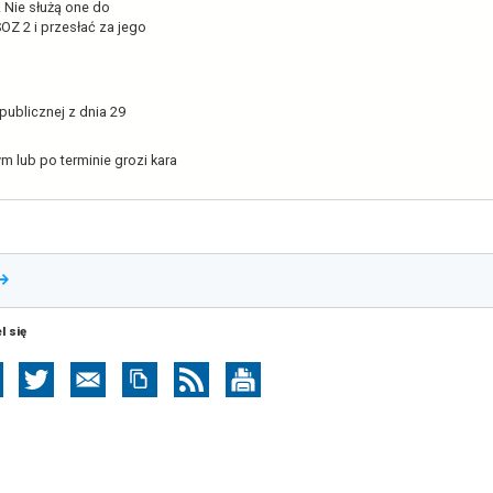
 za pomocą Systemu Statystyki w Ochronie
nie spełnia obowiązku sprawozdawczego.
akie dane należy sprawozdawać. Nie służą one do
 wprowadzić bezpośrednio w SSOZ 2 i przesłać za jego
. 1 pkt 3 Ustawy o statystyce publicznej z dnia 29
godnych ze stanem faktycznym lub po terminie grozi kara
otwiera
formularz zgłoszeniowy problemów