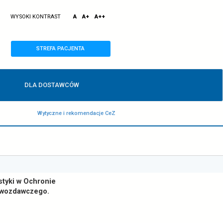
otwiera
domy
gabinet.gov.pl
kontakt
WYSOKI KONTRAST
A
A+
otwórz
się
czci
wyszukiwarkę
w
nowej
karcie
o
FOLINIA TECHNICZNA:
19 239
STREFA PACJENTA
s
w
CH
DLA DOSTAWCÓW
n
k
Interoperacyjność
Wytyczne i rekome