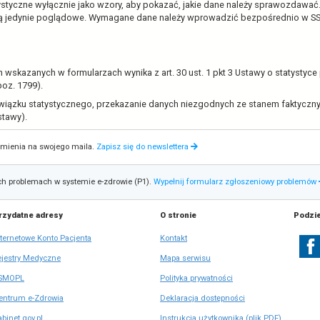
styczne należy przekazać wyłącznie elektronicznie
SSOZ 2). Przekazanie danych w formie papierowej 
o
ystemu Statystyki w Ochronie Zdrowia (SSOZ 2)
t
w
formularze statystyczne wyłącznie jako wzory, aby pokazać, j
i
 i przesyłania, są jedynie poglądowe. Wymagane dane należy
e
r
a
 prawna
s
ładania danych wskazanych w formularzach wynika z art. 30 ust
i
 r. (Dz.U. 2024 poz. 1799).
ę
w
ykonania obowiązku statystycznego, przekazanie danych niez
n
 56, 57 i 58 tej ustawy).
o
w
Otrzymuj powiadomienia na swojego maila.
Zapisz się do newslettera
e
j
k
nać o napotkanych problemach w systemie e-zdrowie (P1).
Wypełnij 
a