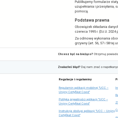
Dane staty
Zdrowia (
Przejdź do S
Publikujemy 
uzupełniania
pomocą.
Podstawa
Obowiązek sk
czerwca 1995
Za odmowę w
grzywny (art.
Zapis
Chcesz być na bieżąco?
do
Zgłaszanie
newslettera
Znalazłeś błąd?
Daj nam z