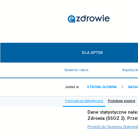
Formularze
statystyczne
-
ezdrowie.gov.pl
Menu
DLA APTEK
główne
Badania i dane
Jesteś w:
STRONA GŁÓ
Formularze statystyczne
P