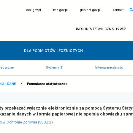
otwiera
otwiera
cez.gov.pl
mz.gov.pl
się
się
w
w
nowej
nowej
karcie
karcie
IN
DLA PODMIOTÓW LECZNICZY
Rejestry Medyczne
Systemy IT
WNA
/
BADANIA I DANE
/
Formularze statystyczne
odstawa prawna