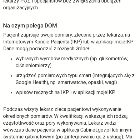
lekarzy POZ i specjalistów bez zwiększania obciążeń
o
organizacyjnych.
w
e
j
Na czym polega DOM
k
Pacjent zapisuje swoje pomiary, zlecone przez lekarza, na
a
Internetowym Koncie Pacjenta (IKP) lub w aplikacji mojeIKP.
r
Dane mogą pochodzić z różnych źródeł:
c
i
wybranych wyrobów medycznych (np. glukometrów,
e
ciśnieniomierzy)
urządzeń pomiarowych typu smart (integrujących się z
Google Health), np. smartwatche, opaski, wagi)
wpisów ręcznych na IKP i w aplikacji mojeIKP.
Podczas wizyty lekarz zleca pacjentowi wykonywanie
określonych pomiarów. W kwalifikacji wskazuje ich rodzaj,
częstotliwość oraz pory wykonywania. Lekarz widzi
wówczas dane pacjenta w aplikacji Gabinet.gov.pl lub innym
systemie gabinetowym (po zintegrowaniu go z usługą). Ma