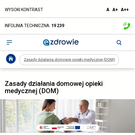
Zasady
domyślna
większa
naj
WYSOKI KONTRAST
A
A+
A++
czcionka
czcionka
czc
działania
INFOLINIA TECHNICZNA:
19 239
domowej
opieki
Otwórz
menu
medycznej
Zasady działania domowej opieki medycznej (DOM)
(DOM)
-
Zasady działania domowej opieki
ezdrowie.gov.pl
medycznej (DOM)