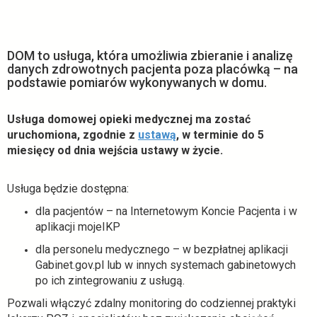
DOM to usługa, która umożliwia zbieranie i analizę
danych zdrowotnych pacjenta poza placówką – na
podstawie pomiarów wykonywanych w domu.
Usługa domowej opieki medycznej ma zostać
o
uruchomiona, zgodnie z
ustawą
, w terminie do 5
t
miesięcy od dnia wejścia ustawy w życie.
w
i
Usługa będzie dostępna:
e
dla pacjentów – na Internetowym Koncie Pacjenta i w
r
aplikacji mojeIKP
a
s
dla personelu medycznego – w bezpłatnej aplikacji
i
Gabinet.gov.pl lub w innych systemach gabinetowych
ę
po ich zintegrowaniu z usługą.
w
Pozwali włączyć zdalny monitoring do codziennej praktyki
n