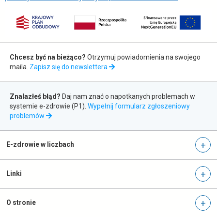
t
w
w
n
i
o
e
w
Zapis
r
e
Chcesz być na bieżąco?
Otrzymuj powiadomienia na swojego
a
j
do
maila.
Zapisz się do newslettera
s
k
newslettera
i
a
Zgłaszanie
ę
r
Znalazłeś błąd?
Daj nam znać o napotkanych problemach w
błędów
w
c
systemie e-zdrowie (P1).
Wypełnij formularz zgłoszeniowy
n
i
otwiera
problemów
o
się
e
w
w
nowej
E-zdrowie w liczbach
e
karcie
j
k
Linki
a
r
c
O stronie
i