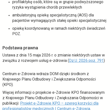
profilaktykę osób, które są w grupie podwyższonego
a
ryzyka wystąpienia chorób przewlekłych
s
ambulatoryjną opiekę specjalistyczną (AOS) dla
i
pacjentów wymagających stałej opieki specjalistycznej
ę
w
opiekę koordynowaną w ramach niektórych świadczeń
n
POZ.
o
w
Podstawa prawna
e
j
Ustawa z dnia 15 maja 2026 r. o zmianie niektórych ustaw w
k
o
związku z rozwojem usług e-zdrowia (
Dz.U. 2026 poz. 791
)
a
t
r
w
Centrum e-Zdrowia wdraża DOM dzięki środkom z
c
i
Krajowego Planu Odbudowy i Zwiększania Odporności
i
e
(KPO).
e
r
Więcej informacji o projekcie e-Zdrowie KPO finansowanym
a
z Krajowego Planu Odbudowy i Zwiększania Odporności w
s
publikacji:
Projekt e-Zdrowie KPO – szereg korzyści dla
i
o
profesjonalistów medycznych | Centrum e-Zdrowia
.
ę