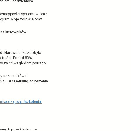
niowy ukierunkowany na praktyczne przygotowanie kadr
jekt, współfinansowany ze środków Funduszy
ich jak Elektroniczna Dokumentacja Medyczna (EDM), e-
ków Medycznych (SMK).
ików. Zorganizowano ponad 80 szkoleń z EDM i e-usług
 opracowane z myślą o personelu zatrudnionym w
 szpitali, posiadających aktualny kontrakt z Narodowym
organizacyjne związane z wdrażaniem i codziennym
ukturze dokumentacji, interoperacyjności systemów oraz
matów znalazły się również program Moje zdrowie oraz
o lekarzy, lekarzy dentystów oraz kierowników