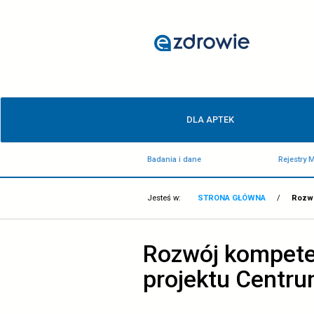
Rozwój
kompetencji
cyfrowych
w
ochronie
Menu
zdrowia
DLA APTEK
główne
-
Badania i dane
efekty
projektu
Jesteś w:
STRONA GŁÓ
Centrum
e-