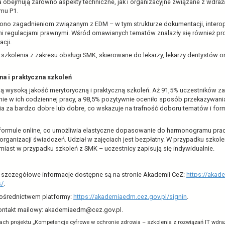
drowia, w ramach Akademii CeZ, realizuje projekt szkole
rozwiązaniami IT wdrażanymi na poziomie centralnym. Pro
h, koncentruje się na edukacji użytkowników systemów tak
emu P1 oraz System Monitorowania Kształcenia Pracowni
024 roku w szkoleniach udział wzięło już ponad 2200 uczestn
entralnie w ochronie zdrowia. Programy szkoleniowe zostały
eczniczych realizujących świadczenia w ramach POZ, AOS oraz
rowia. Zajęcia obejmują zarówno aspekty techniczne, jak i 
m e-usług systemu P1.
uwagę poświęcono zagadnieniom związanym z EDM – w tym str
 obowiązującymi regulacjami prawnymi. Wśród omawianych te
tralnej e-rejestracji.
rowadzone są szkolenia z zakresu obsługi SMK, skierowane d
.
ść merytoryczna i praktyczna szkoleń