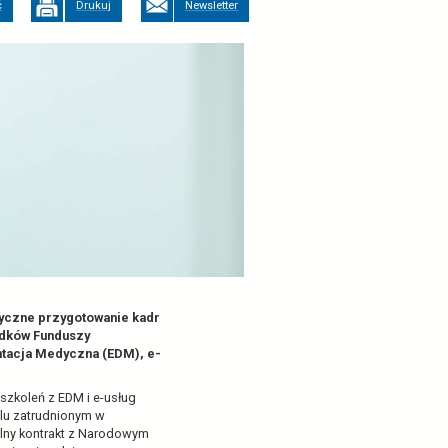
chronie zdrowia - efekt
Skopiuj link
Poleć
Drukuj