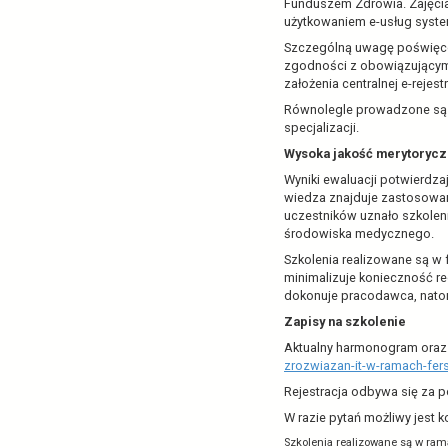
Centrum e-Z
do pracy z 
Europejskic
usługi syst
Od grudnia 2
wdrażanych c
podmiotach l
Funduszem Zd
użytkowanie
Szczególną 
zgodności z
założenia cen
Równolegle p
specjalizacji
Wysoka jako