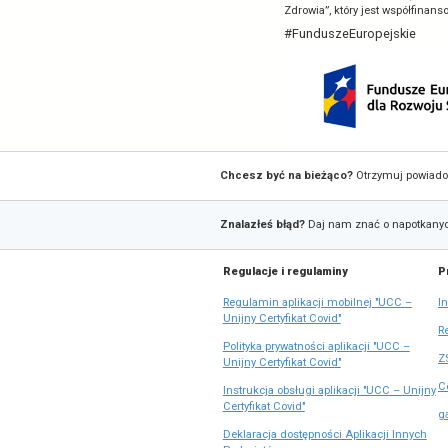
Wyniki ewalu
wiedza znajd
uczestników 
środowiska
Szkolenia re
minimalizuje
dokonuje pra
Zapisy na s
Aktualny ha
zrozwiazan-i
Rejestracja 
W razie pyta
Szkolenia rea
Zdrowia”, któ
#FunduszeEu