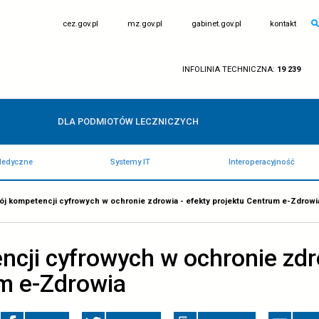
otwiera
otwiera
cez.gov.pl
mz.gov.pl
się
się
w
w
nowej
nowej
karcie
karcie
IN
DLA PODMIOTÓW LECZNICZY
Rejestry Medyczne
Systemy IT
WNA
/
Rozwój kompetencji cyfrowych w ochronie zdrowia - e