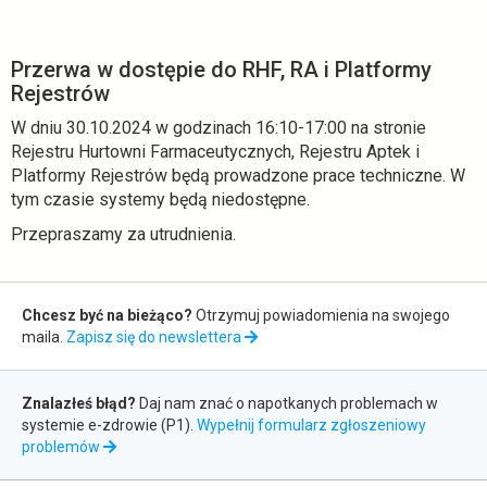
Przerwa w dostępie do RHF, RA i Platformy
Rejestrów
W dniu 30.10.2024 w godzinach 16:10-17:00 na stronie
Rejestru Hurtowni Farmaceutycznych, Rejestru Aptek i
Platformy Rejestrów będą prowadzone prace techniczne. W
tym czasie systemy będą niedostępne.
Przepraszamy za utrudnienia.
Zapis
Chcesz być na bieżąco?
Otrzymuj powiadomienia na swojego
do
maila.
Zapisz się do newslettera
newslettera
Zgłaszanie
Znalazłeś błąd?
Daj nam znać o napotkanych problemach w
błędów
systemie e-zdrowie (P1).
Wypełnij formularz zgłoszeniowy
otwiera
problemów
się