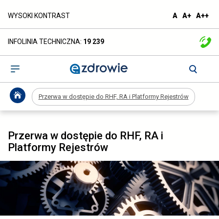
Przerwa
domyślna
większa
naj
WYSOKI KONTRAST
A
A+
A++
czcionka
czcionka
czc
w
INFOLINIA TECHNICZNA:
19 239
dostępie
do
Otwórz
menu
RHF,
Przerwa w dostępie do RHF, RA i Platformy Rejestrów
RA
i
Przerwa w dostępie do RHF, RA i
Platformy
Platformy Rejestrów
Rejestrów
-
ezdrowie.gov.pl