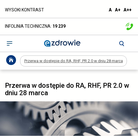
Przerwa
domyślna
większa
naj
WYSOKI KONTRAST
A
A+
A++
czcionka
czcionka
czc
w
INFOLINIA TECHNICZNA:
19 239
dostępie
do
Otwórz
menu
RA,
Przerwa w dostępie do RA, RHF, PR 2.0 w dniu 28 marca
RHF,
PR
Przerwa w dostępie do RA, RHF, PR 2.0 w
2.0
dniu 28 marca
w
dniu
28