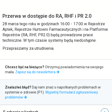
marca
-
Przerwa w dostępie do RA, RHF i PR 2.0
ezdrowie.gov.pl
28 marca tego roku w godzinach 16:00 - 17:00 w Rejestrze
Aptek, Rejestrze Hurtowni Farmaceutycznych i na Platformie
Rejestrów (RA, RHF, PR2.0) będą prowadzone prace
techniczne. W tym czasie systemy będą niedostępne.
Przepraszamy za utrudnienia.
Zapis
Chcesz być na bieżąco?
Otrzymuj powiadomienia na swojego
do
maila.
Zapisz się do newslettera
newslettera
Zgłaszanie
Znalazłeś błąd?
Daj nam znać o napotkanych problemach w
błędów
systemie e-zdrowie (P1).
Wypełnij formularz zgłoszeniowy
otwiera
problemów
się
w