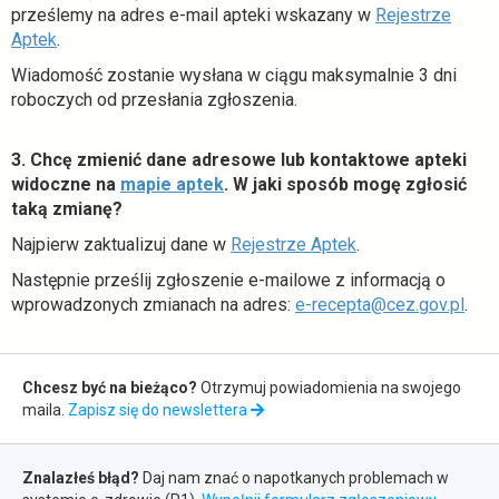
prześlemy na adres e-mail apteki wskazany w
Rejestrze
o
Aptek
.
t
Wiadomość zostanie wysłana w ciągu maksymalnie 3 dni
w
roboczych od przesłania zgłoszenia.
i
e
3. Chcę zmienić dane adresowe lub kontaktowe apteki
r
o
widoczne na
mapie aptek
. W jaki sposób mogę zgłosić
a
t
taką zmianę?
s
w
i
o
Najpierw zaktualizuj dane w
Rejestrze Aptek
.
i
ę
t
Następnie prześlij zgłoszenie e-mailowe z informacją o
e
w
w
o
wprowadzonych zmianach na adres:
e-recepta@cez.gov.pl
.
r
n
i
t
a
o
e
w
s
w
Zapis
r
i
i
e
Chcesz być na bieżąco?
Otrzymuj powiadomienia na swojego
a
do
e
ę
j
maila.
Zapisz się do newslettera
s
r
w
k
newslettera
i
a
Zgłaszanie
n
a
ę
s
o
Znalazłeś błąd?
r
Daj nam znać o napotkanych problemach w
w
błędów