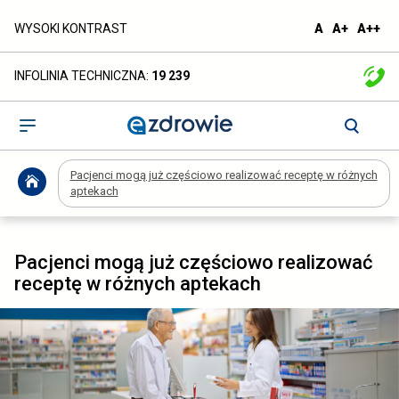
Pacjenci
domyślna
większa
naj
WYSOKI KONTRAST
A
A+
A++
czcionka
czcionka
czc
mogą
INFOLINIA TECHNICZNA:
19 239
już
częściowo
Otwórz
menu
realizować
Pacjenci mogą już częściowo realizować receptę w różnych
receptę
aptekach
w
różnych
Pacjenci mogą już częściowo realizować
receptę w różnych aptekach
aptekach
-
ezdrowie.gov.pl