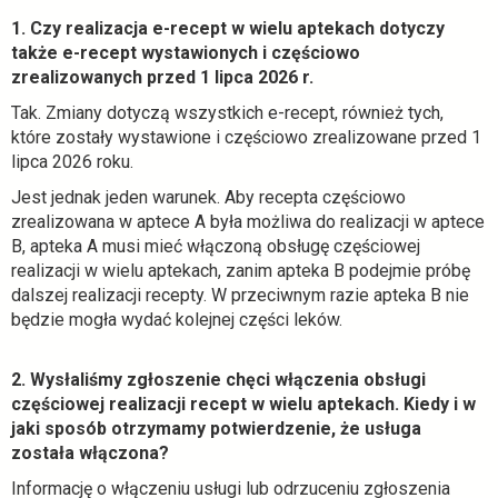
i
j
1. Czy realizacja e-recept w wielu aptekach dotyczy
ę
k
także e-recept wystawionych i częściowo
w
a
zrealizowanych przed 1 lipca 2026 r.
n
r
Tak. Zmiany dotyczą wszystkich e-recept, również tych,
o
c
które zostały wystawione i częściowo zrealizowane przed 1
w
i
lipca 2026 roku.
e
e
j
Jest jednak jeden warunek. Aby recepta częściowo
k
zrealizowana w aptece A była możliwa do realizacji w aptece
a
B, apteka A musi mieć włączoną obsługę częściowej
r
realizacji w wielu aptekach, zanim apteka B podejmie próbę
c
dalszej realizacji recepty. W przeciwnym razie apteka B nie
i
będzie mogła wydać kolejnej części leków.
e
2. Wysłaliśmy zgłoszenie chęci włączenia obsługi
częściowej realizacji recept w wielu aptekach. Kiedy i w
jaki sposób otrzymamy potwierdzenie, że usługa
została włączona?
Informację o włączeniu usługi lub odrzuceniu zgłoszenia