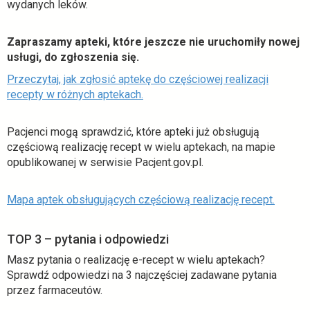
wydanych leków.
Zapraszamy apteki, które jeszcze nie uruchomiły nowej
usługi, do zgłoszenia się.
Przeczytaj, jak zgłosić aptekę do częściowej realizacji
o
recepty w różnych aptekach.
t
w
Pacjenci mogą sprawdzić, które apteki już obsługują
i
częściową realizację recept w wielu aptekach, na mapie
e
opublikowanej w serwisie Pacjent.gov.pl.
r
a
o
Mapa aptek obsługujących częściową realizację recept.
s
t
i
w
ę
TOP 3 – pytania i odpowiedzi
i
w
Masz pytania o realizację e-recept w wielu aptekach?
e
n
Sprawdź odpowiedzi na 3 najczęściej zadawane pytania
r
o
przez farmaceutów.
a
w
s
e